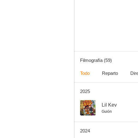
Sherlock: The Six Thatchers
8.2
Filmografía (59)
Todo
Reparto
Dir
2025
Los Simpson: (Ho Ho Ho) Santa Homer
8.0
--
Lil Kev
Guión
2024