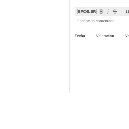
Los Simpson: Homer³
Fecha
Valoración
V
6.7
Lego Star Wars: El Imperio contra todos
6.3