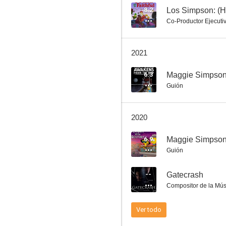
8.2
Co-Productor Ejecuti
Los Simpson (Cortometrajes de El Show de Tracey Ullman)
2021
7.3
6.3
Guión
2020
6.9
Guión
Buzz Lightyear of Star Command
--
Gatecrash
7.0
Compositor de la Mús
Ver todo