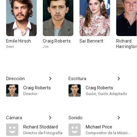
Emile Hirsch
Craig Roberts
Sai Bennett
Richard
Harringto
Dean
Jim
Dirección
Escritura
Craig Roberts
Craig Roberts
Director
Guión, Guión Adaptado
Cámara
Sonido
Richard Stoddard
Michael Price
Director de Fotografía
Compositor de la Música Original