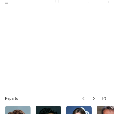
1
???
Reparto