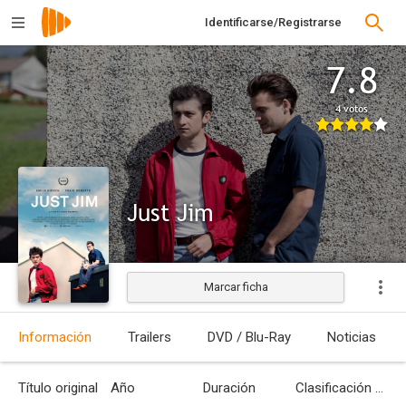
Identificarse/Registrarse
7.8
4 votos
Just Jim
Marcar ficha
Información
Trailers
DVD / Blu-Ray
Noticias
Título original
Año
Duración
Clasificación por edades