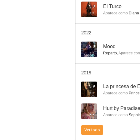
5.3
El Turco
Aparece como
Diana
Mood
2022
2.0
Mood
Reparto
,
Aparece co
2019
5.9
La princesa de 
Aparece como
Prince
--
Hurt by Paradis
Aparece como
Sophi
Ver todo