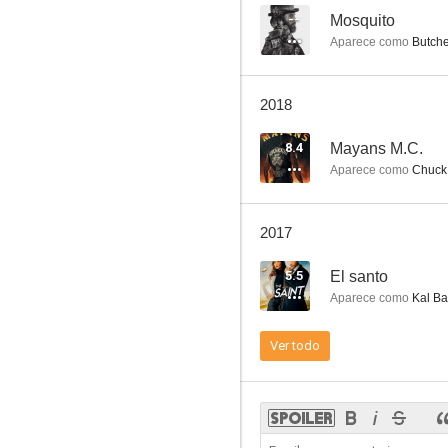
--
Mosquito
Aparece como
Butche
Ley y orden
2018
5.8
8.4
Mayans M.C.
Aparece como
Chuck 
2017
5.5
El santo
Aparece como
Kal Ba
Cruzando la calle
Ver todo
--