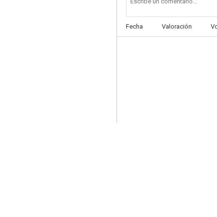
Fecha
Valoración
V
Good Game
--
Atrapados por el crack