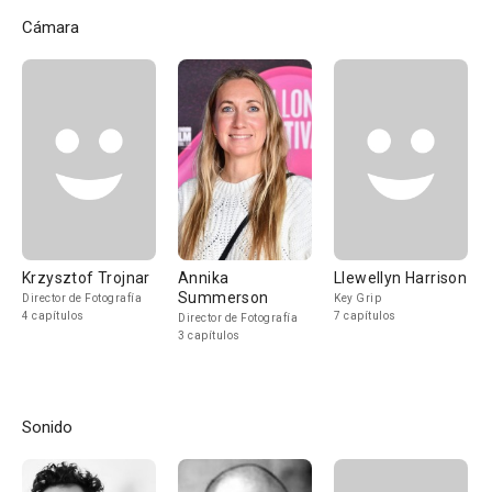
Cámara
Krzysztof Trojnar
Annika
Llewellyn Harrison
Summerson
Director de Fotografía
Key Grip
4 capítulos
7 capítulos
Director de Fotografía
3 capítulos
Sonido