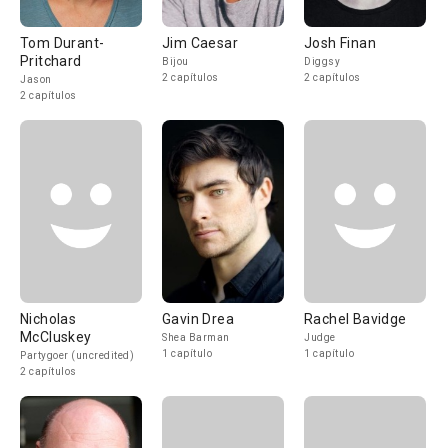
Tom Durant-
Jim Caesar
Josh Finan
Pritchard
Bijou
Diggsy
2 capítulos
2 capítulos
Jason
2 capítulos
Nicholas
Gavin Drea
Rachel Bavidge
McCluskey
Shea Barman
Judge
1 capítulo
1 capítulo
Partygoer (uncredited)
2 capítulos