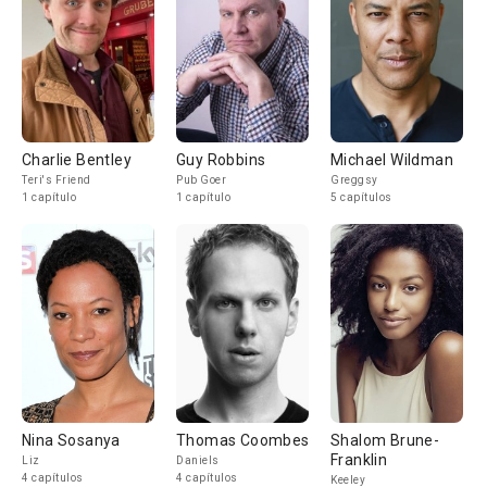
Charlie Bentley
Guy Robbins
Michael Wildman
Teri's Friend
Pub Goer
Greggsy
1 capítulo
1 capítulo
5 capítulos
Nina Sosanya
Thomas Coombes
Shalom Brune-
Franklin
Liz
Daniels
4 capítulos
4 capítulos
Keeley