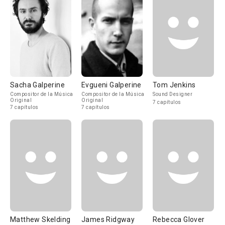
Sacha Galperine
Evgueni Galperine
Tom Jenkins
Compositor de la Música
Compositor de la Música
Sound Designer
Original
Original
7 capítulos
7 capítulos
7 capítulos
Matthew Skelding
James Ridgway
Rebecca Glover