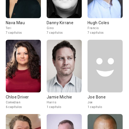
Nava Mau
Danny Kirrane
Hugh Coles
Teri
Gino
Francis
7 capítulos
7 capítulos
7 capítulos
Chloe Driver
Jamie Michie
Joe Bone
Comedian
Harris
Joe
6 capítulos
1 capítulo
1 capítulo