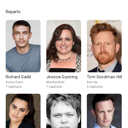
Reparto
Richard Gadd
Jessica Gunning
Tom Goodman-Hill
Donny Dunn
Martha Scott
Darrien
7 capítulos
7 capítulos
3 capítulos