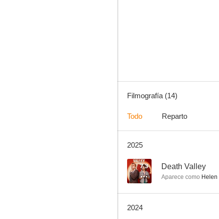
The Outlaws
7.3
Filmografía (14)
Todo
Reparto
2025
Death Valley
6.0
7.3
Death Valley
Aparece como
Helen 
2024