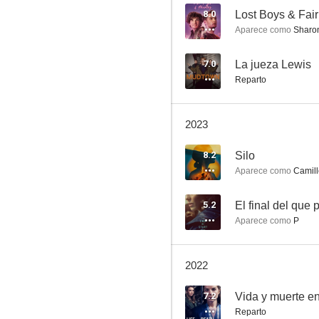
8.0
Lost Boys & Fair
Aparece como
Sharo
Hombres duros
7.0
La jueza Lewis
Reparto
--
2023
8.2
Silo
Aparece como
Camill
5.2
El final del que 
Aparece como
P
The Tuckers
2022
7.2
Vida y muerte e
Reparto