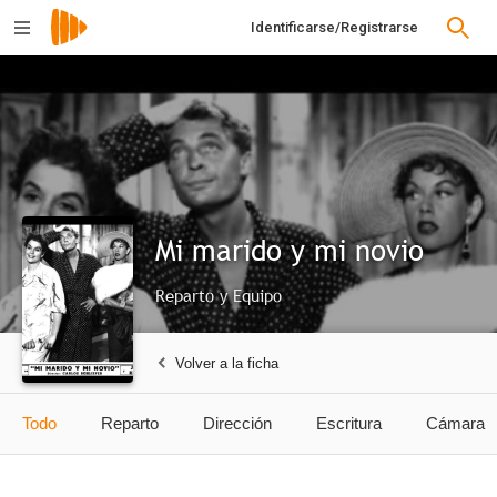
Identificarse/Registrarse
Mi marido y mi novio
Reparto y Equipo
Volver a la ficha
Todo
Reparto
Dirección
Escritura
Cámara