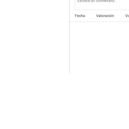
Fecha
Valoración
V
Los drogadictos
--
La mamá de la novia
--