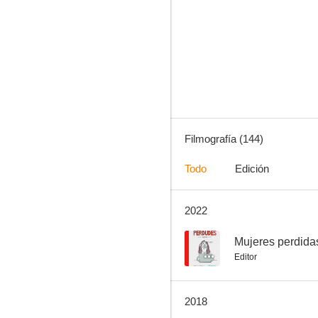
La casa del ángel
--
Filmografía (144)
Todo
Edición
2022
Un nuevo amanecer
--
--
Mujeres perdida
Editor
2018