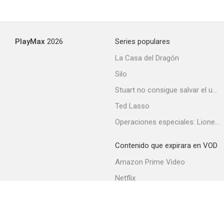
Nadie oyó gritar a Cecilio Fuentes
PlayMax
2026
Series populares
--
La Casa del Dragón
Silo
Stuart no consigue salvar el universo
Ted Lasso
Operaciones especiales: Lioness
Contenido que expirara en VOD
El gordo Villanueva
Amazon Prime Video
--
Netflix
Filmin
Movistar+