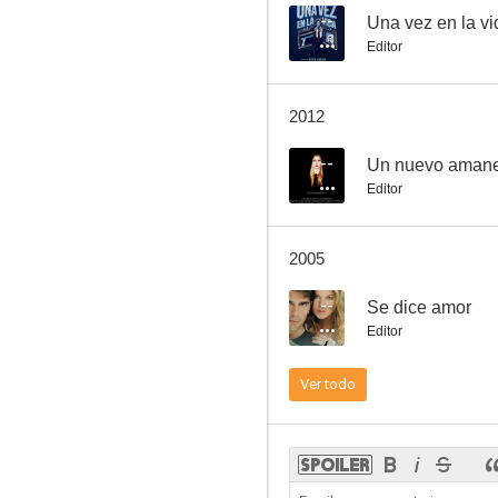
--
Una vez en la vi
Editor
¿Los piolas no se casan?
2012
--
--
Un nuevo aman
Editor
2005
--
Se dice amor
Editor
¡Qué linda es mi familia!
Ver todo
--