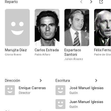
Reparto
Marujita Díaz
Carlos Estrada
Espartaco
Félix Fer
Santoni
Gloria Rivero
Pablo Alfaro
Padre de Glo
Julián Álvarez
Dirección
Escritura
Enrique Carreras
José Manuel Iglesias
Director
Guión
Juan Manuel Iglesias
Guión