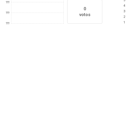
5
???
4
0
3
???
votos
2
1
???