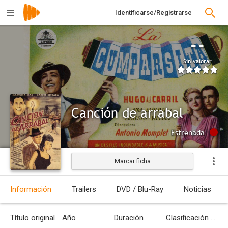
Identificarse/Registrarse
--
Sin valorar
Canción de arrabal
Estrenada
Marcar ficha
Información
Trailers
DVD / Blu-Ray
Noticias
Título original
Año
Duración
Clasificación por edades