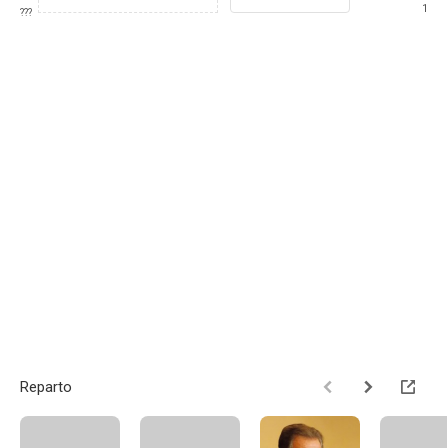
1
???
Reparto