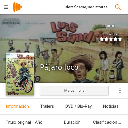
Identificarse/Registrarse
--
Sin valorar
Pájaro loco
Marcar ficha
Estrenada
Información
Trailers
DVD / Blu-Ray
Noticias
Título original
Año
Duración
Clasificación por edades