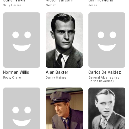
June Travis
Victor Varconi
Olin Howland
Sally Haines
Gomez
Jones
Norman Willis
Alan Baxter
Carlos De Valdez
Rocky Crane
Danny Haines
General Alcatraz (as
Carlos Devaldez)