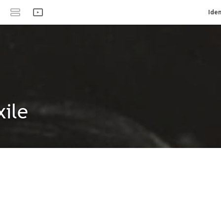
Iden
xile