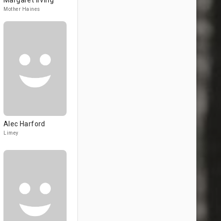
Margaret Irving
Mother Haines
Alec Harford
Limey