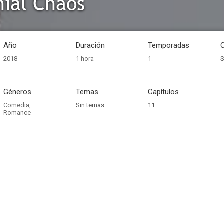
ial Chaos
Año
Duración
Temporadas
2018
1 hora
1
S
Géneros
Temas
Capítulos
Comedia
,
Sin temas
11
Romance