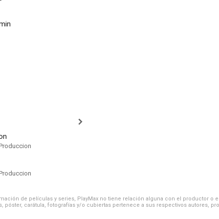
min
on
Produccion
Produccion
ación de películas y series, PlayMax no tiene relación alguna con el productor o el d
, póster, carátula, fotografías y/o cubiertas pertenece a sus respectivos autores, pr