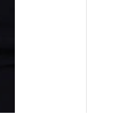
PlayMax
2026
Series populares