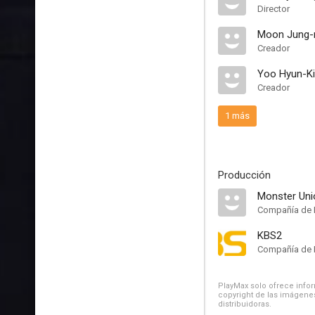
Director
Moon Jung-
Creador
Yoo Hyun-Ki
Creador
1 más
Producción
Monster Uni
Compañía de 
KBS2
Compañía de 
PlayMax solo ofrece inform
copyright de las imágenes
distribuidoras.