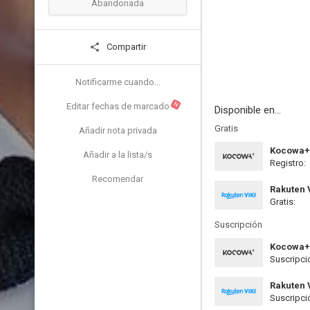
Abandonada
Compartir
Notificarme cuando...
N
Editar fechas de marcado
Disponible en...
Gratis
Añadir nota privada
Kocowa+
Añadir a la lista/s
Registro:
Recomendar
Rakuten 
Gratis:
Suscripción
Kocowa+
Suscripci
Rakuten 
Suscripci