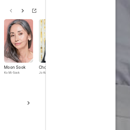
Moon Sook
Choi Jung-woo
Nam Kee-ae
Daniel Joe
Albright
Ko Mi-Sook
Jo Koo-Ho
Baek Mi-Yeon