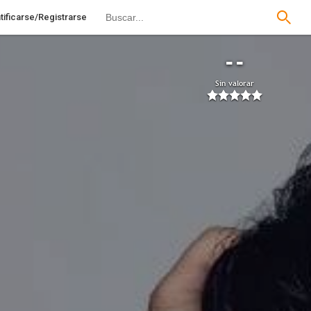
tificarse/Registrarse
--
Sin valorar