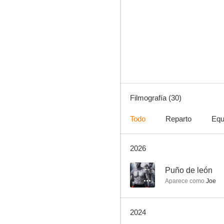
Bárbaros
7.7
Filmografía (30)
Todo
Reparto
Equ
2026
Darth Maul: Apprentice
5.7
--
Puño de león
Aparece como
Joe
2024