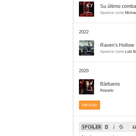
5.7
Su último comba
Aparece como
Michae
Lasko, el puño de dios
2022
3.4
6.0
Raven's Hollow
Aparece como
Lutz B
2020
6.9
Bárbaros
Reparto
Sky Sharks
Ver todo
--