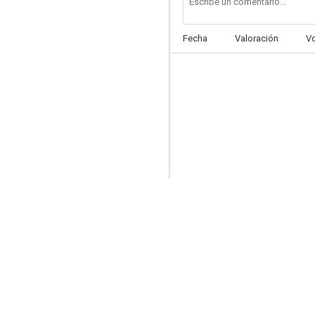
Fecha
Valoración
V
Die Rüden
--
Snowflake
--