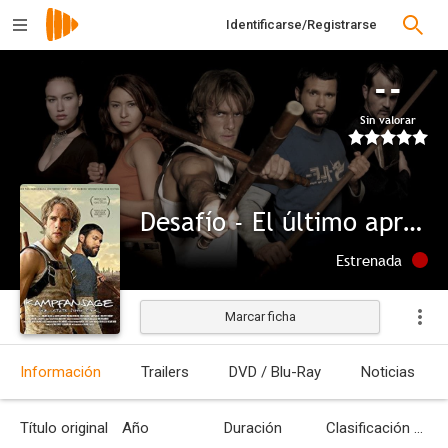
Identificarse/Registrarse
--
Sin valorar
Desafío - El último aprendiz
Estrenada
Marcar ficha
Información
Trailers
DVD / Blu-Ray
Noticias
Título original
Año
Duración
Clasificación por edades