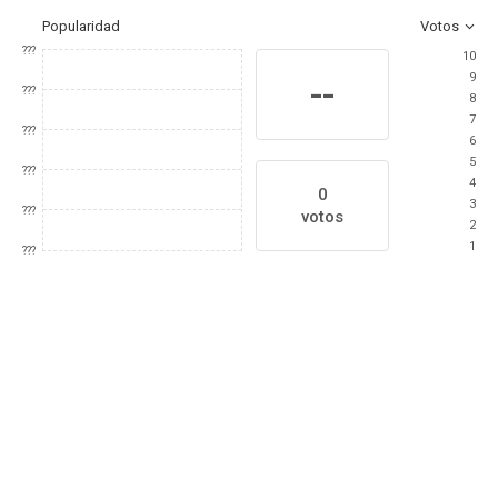
Popularidad
Votos
???
10
9
--
???
8
7
???
6
5
???
4
0
3
???
votos
2
1
???