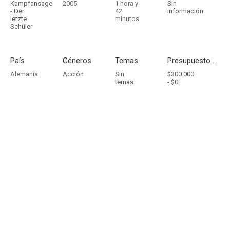
Kampfansage
2005
1 hora y
Sin
- Der
42
información
letzte
minutos
Schüler
País
Géneros
Temas
Presupuesto - Ingresos
Alemania
Acción
Sin
$300.000
temas
-
$0