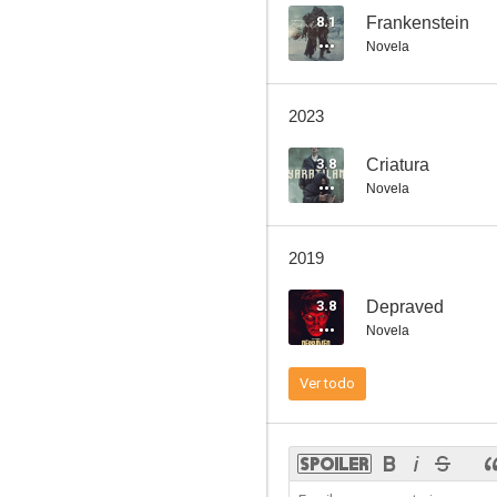
8.1
Frankenstein
Novela
La tía de Frankenstein (Los monstruos de Transilvania)
2023
7.0
3.8
Criatura
Novela
2019
3.8
Depraved
Novela
Ghost Dog, el camino del samurái
Ver todo
6.7