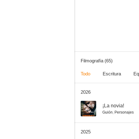
Van Helsing
6.0
Filmografía (65)
Todo
Escritura
Eq
2026
¡La novia!
8.0
6.0
¡La novia!
Guión
,
Personajes
2025