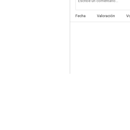
Fecha
Valoración
V
Mad Monster Party?
6.0
Frankenstein Evolution
6.0