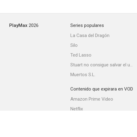
Frankenstein creó a la mujer
PlayMax
2026
Series populares
--
La Casa del Dragón
Silo
Ted Lasso
Stuart no consigue salvar el universo
Muertos S.L.
Contenido que expirara en VOD
La sombra de Frankenstein
Amazon Prime Video
Netflix
Filmin
Movistar+