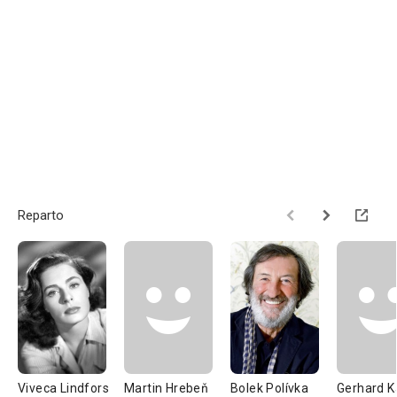
Reparto
Viveca Lindfors
Martin Hrebeň
Bolek Polívka
Gerhard K