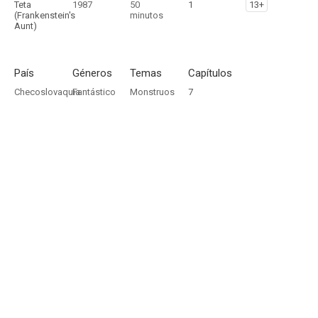
Teta
1987
50
1
13+
(Frankenstein's
minutos
Aunt)
País
Géneros
Temas
Capítulos
Checoslovaquia
Fantástico
Monstruos
7