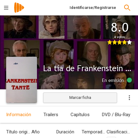
Identificarse/Registrarse
8.0
4 votos
La tía de Frankenstein (Los monstruos de Transilvania)
En emisión
Marcar ficha
Información
Trailers
Capítulos
DVD / Blu-Ray
Título original
Año
Duración
Temporadas
Clasificación por edades