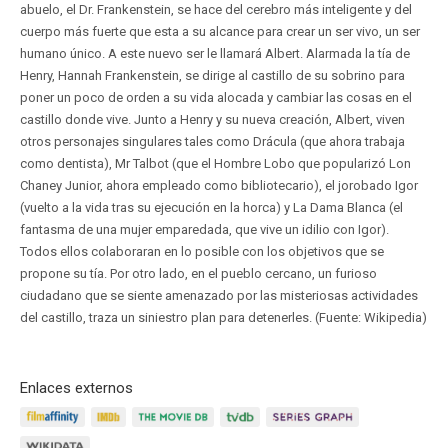
abuelo, el Dr. Frankenstein, se hace del cerebro más inteligente y del
cuerpo más fuerte que esta a su alcance para crear un ser vivo, un ser
humano único. A este nuevo ser le llamará Albert. Alarmada la tía de
Henry, Hannah Frankenstein, se dirige al castillo de su sobrino para
poner un poco de orden a su vida alocada y cambiar las cosas en el
castillo donde vive. Junto a Henry y su nueva creación, Albert, viven
otros personajes singulares tales como Drácula (que ahora trabaja
como dentista), Mr Talbot (que el Hombre Lobo que popularizó Lon
Chaney Junior, ahora empleado como bibliotecario), el jorobado Igor
(vuelto a la vida tras su ejecución en la horca) y La Dama Blanca (el
fantasma de una mujer emparedada, que vive un idilio con Igor).
Todos ellos colaboraran en lo posible con los objetivos que se
propone su tía. Por otro lado, en el pueblo cercano, un furioso
ciudadano que se siente amenazado por las misteriosas actividades
del castillo, traza un siniestro plan para detenerles. (Fuente: Wikipedia)
Enlaces externos