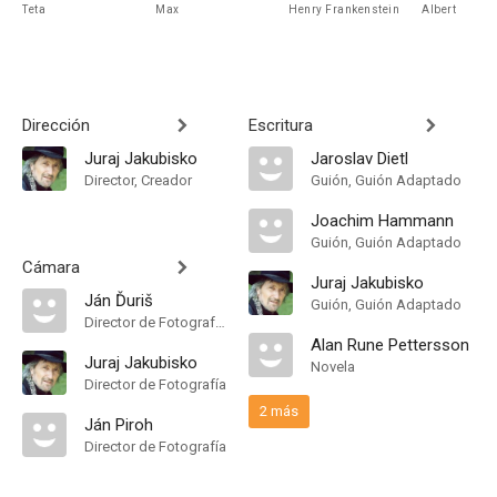
Teta
Max
Henry Frankenstein
Albert
Dirección
Escritura
Juraj Jakubisko
Jaroslav Dietl
Director, Creador
Guión, Guión Adaptado
Joachim Hammann
Guión, Guión Adaptado
Cámara
Juraj Jakubisko
Ján Ďuriš
Guión, Guión Adaptado
Director de Fotografía, Camera Operator
Alan Rune Pettersson
Juraj Jakubisko
Novela
Director de Fotografía
2 más
Ján Piroh
Director de Fotografía