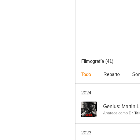
Hermanas
6.5
Filmografía (41)
Todo
Reparto
Son
2024
La ley de Nick 2
6.0
--
Aparece como
Dr. Ta
2023