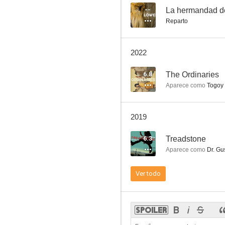
--
La hermandad de
Reparto
La gran evasión II: La historia jamás contada
2022
2.0
6.8
The Ordinaries
Aparece como
Togoy
2019
6.3
Treadstone
Aparece como
Dr. Gu
Estambul: Unidad de Homicidios
Ver todo
--