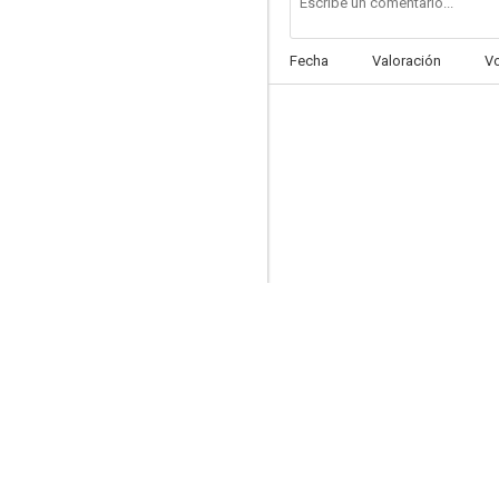
Fecha
Valoración
V
La hermandad de los leones
--
El bosque de los héroes
--