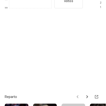
votos
2
1
???
Reparto