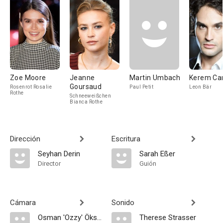
Zoe Moore
Jeanne
Martin Umbach
Kerem Ca
Goursaud
Rosenrot Rosalie
Paul Petit
Leon Bär
Rothe
Schneeweißchen
Bianca Rothe
Dirección
Escritura
Seyhan Derin
Sarah Eßer
Director
Guión
Cámara
Sonido
Osman 'Ozzy' Öksüz
Therese Strasser