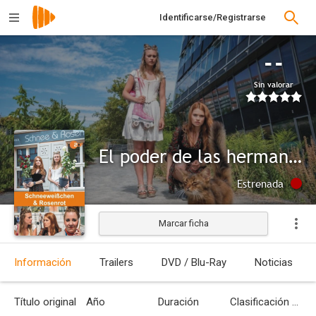
Identificarse/Registrarse
--
Sin valorar
El poder de las hermanas
Estrenada
Marcar ficha
Información
Trailers
DVD / Blu-Ray
Noticias
Título original
Año
Duración
Clasificación por edades