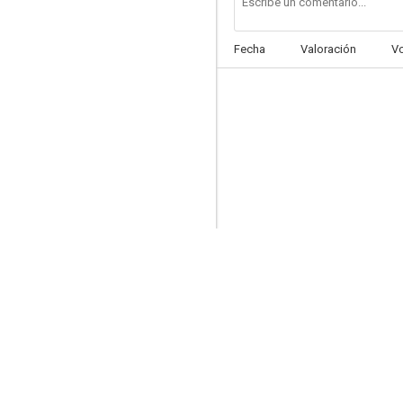
Fecha
Valoración
V
El día que me amen
--
Daños colaterales
--