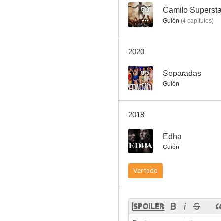
5.0
Camilo Supersta
Guión
(
4
capítulos
)
Camilo Superstar
2020
4.4
8.5
Separadas
Guión
2018
--
Edha
Guión
Solamente vos
Ver todo
3.0