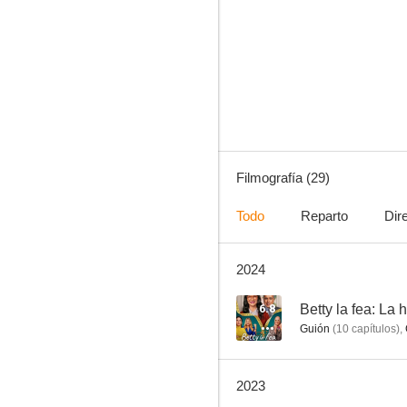
Las Estrellas
7.6
Filmografía (29)
Todo
Reparto
Dir
2024
Ciega a citas
5.0
6.8
Betty la fea: La 
Guión
(
10
capítulos
)
,
2023