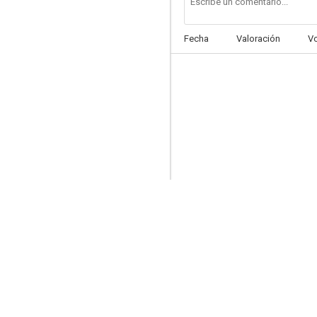
Fecha
Valoración
V
Historia policial
--
Llamarada
--