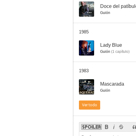
3.5
Doce del patíbul
Guión
Mascarada
1985
--
--
Lady Blue
Guión
(
1
capítulo
)
1983
--
Mascarada
Guión
Desviación al terror
Ver todo
--