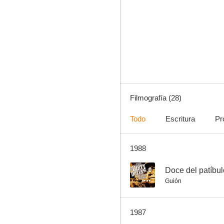
Arresto y juicio
--
Filmografía (28)
Todo
Escritura
Pr
1988
Distrito infierno
--
4.0
Doce del patíbulo
Guión
1987