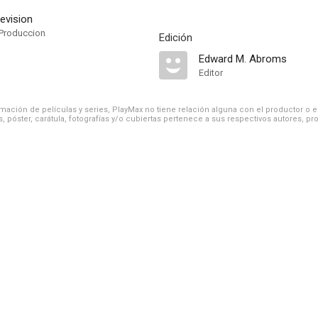
levision
Produccion
Edición
Edward M. Abroms
Editor
ación de películas y series, PlayMax no tiene relación alguna con el productor o el d
, póster, carátula, fotografías y/o cubiertas pertenece a sus respectivos autores, pr