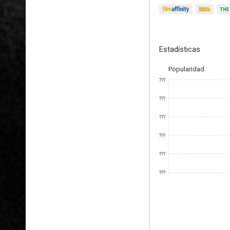
Estadísticas
Popularidad
???
???
???
???
???
???