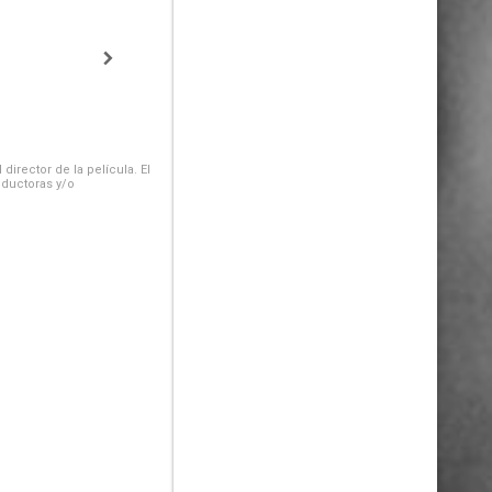
irector de la película. El
oductoras y/o