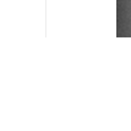
Contenido que expirara en VOD
Amazon Prime Video
Netflix
Filmin
Movistar+
Movistar+ Fibra