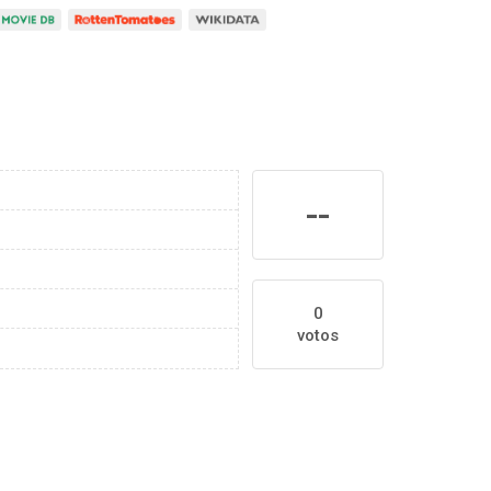
--
0
votos