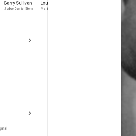
Barry Sullivan
Louise Latham
Dabney
Pat Harrin
Coleman
Jr.
Judge Daniel Stern
Marian Stern
Ted Seligson
inal