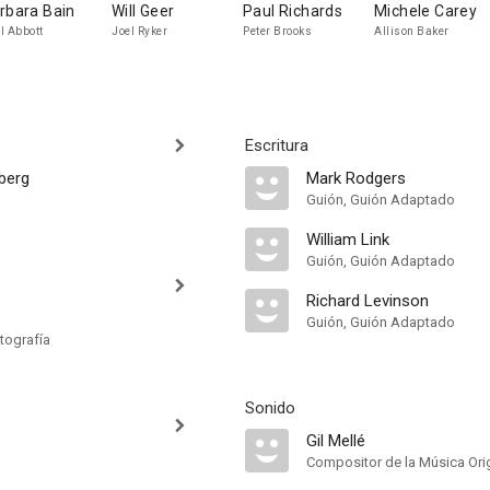
rbara Bain
Will Geer
Paul Richards
Michele Carey
l Abbott
Joel Ryker
Peter Brooks
Allison Baker
Escritura
berg
Mark Rodgers
Guión, Guión Adaptado
William Link
Guión, Guión Adaptado
Richard Levinson
Guión, Guión Adaptado
tografía
Sonido
Gil Mellé
Compositor de la Música Orig