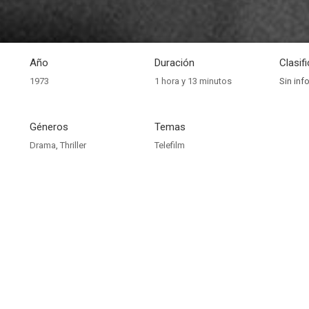
Año
Duración
Clasif
1973
1 hora y 13 minutos
Sin inf
Géneros
Temas
Drama
,
Thriller
Telefilm