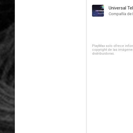
Universal Te
Compañía de 
PlayMax solo ofrece inform
copyright de las imágenes
distribuidoras.