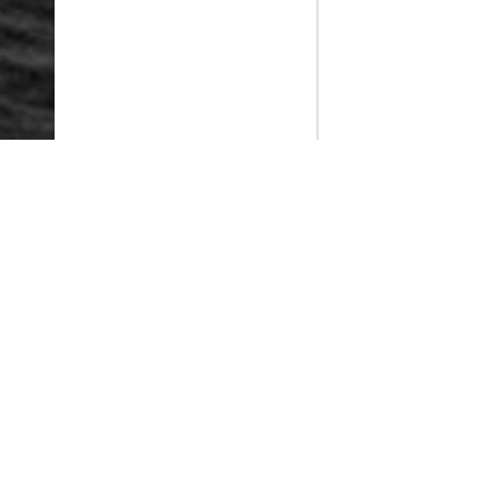
PlayMax
2026
Series populares
La Casa del Dragón
Silo
Ted Lasso
Stuart no consigue salvar el universo
Operaciones especiales: Lioness