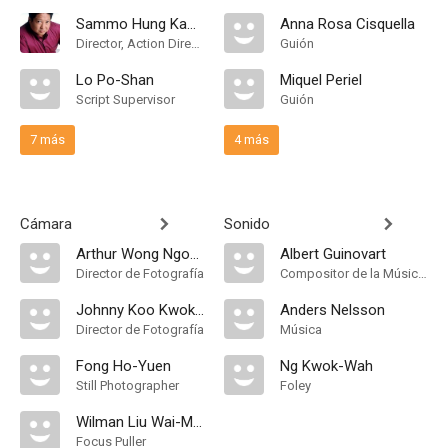
Sammo Hung Kam-Bo
Anna Rosa Cisquella
Director, Action Director
Guión
Lo Po-Shan
Miquel Periel
Script Supervisor
Guión
7 más
4 más
Cámara
Sonido
Arthur Wong Ngok-Tai
Albert Guinovart
Director de Fotografía
Compositor de la Música Original
Johnny Koo Kwok-Wah
Anders Nelsson
Director de Fotografía
Música
Fong Ho-Yuen
Ng Kwok-Wah
Still Photographer
Foley
Wilman Liu Wai-Man
Focus Puller