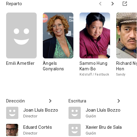
Reparto
Emili Ametller
Àngels
Sammo Hung
Richard Ng
Gonyalons
Kam-Bo
Hon
Kidstuff / Fastbuck
Sandy
Dirección
Escritura
Joan Lluís Bozzo
Joan Lluís Bozzo
Director
Guión
Eduard Cortés
Xavier Bru de Sala
Director
Guión