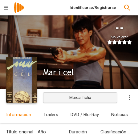
Identificarse/Registrarse
--
Sin valorar
Mar i cel
Marcar ficha
Estrenada
Información
Trailers
DVD / Blu-Ray
Noticias
Título original
Año
Duración
Clasificación por edades