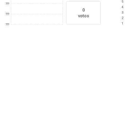
5
???
4
0
3
???
votos
2
1
???