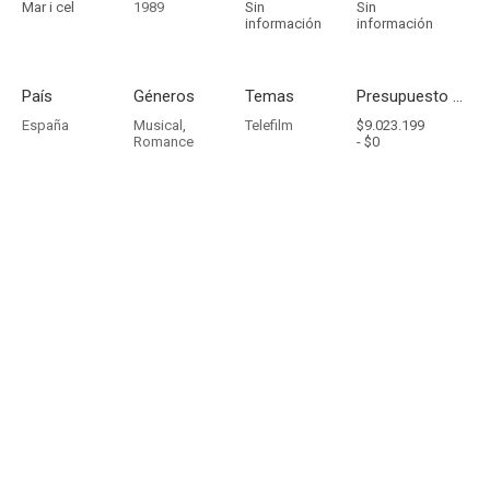
Mar i cel
1989
Sin
Sin
información
información
País
Géneros
Temas
Presupuesto - Ingresos
España
Musical
,
Telefilm
$9.023.199
Romance
-
$0