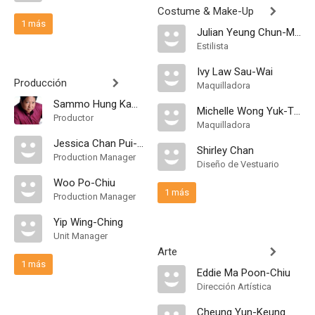
Costume & Make-Up
1 más
Julian Yeung Chun-Man
Estilista
Ivy Law Sau-Wai
Producción
Maquilladora
Sammo Hung Kam-Bo
Michelle Wong Yuk-Ting
Productor
Maquilladora
Jessica Chan Pui-Wah
Shirley Chan
Production Manager
Diseño de Vestuario
Woo Po-Chiu
1 más
Production Manager
Yip Wing-Ching
Unit Manager
Arte
1 más
Eddie Ma Poon-Chiu
Dirección Artística
Cheung Yun-Keung