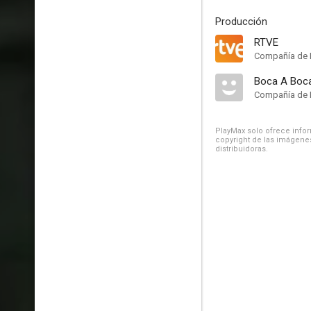
Producción
RTVE
Compañía de 
Boca A Boc
Compañía de 
PlayMax solo ofrece inform
copyright de las imágenes
distribuidoras.