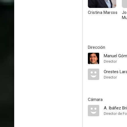
Cristina Marcos
Jo
M
Dirección
Manuel Góme
Director
Orestes Lar
Director
Cámara
A. Ibáñez Bri
Director de Fo