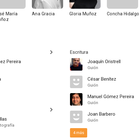
sé María
Ana Gracia
Gloria Muñoz
Concha Hidalgo
uñoz
Escritura
z Pereira
Joaquín Oristrell
Guión
a
César Benítez
Guión
Manuel Gómez Pereira
Guión
Joan Barbero
llas
Guión
tografía
4 más