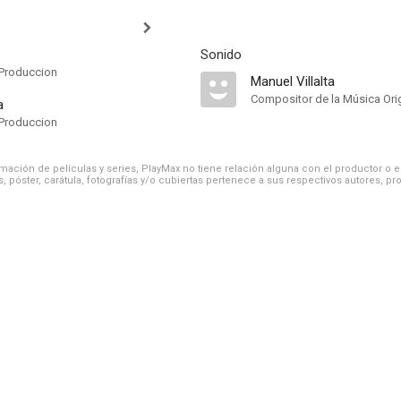
Sonido
Produccion
Manuel Villalta
Compositor de la Música Orig
a
Produccion
ación de películas y series, PlayMax no tiene relación alguna con el productor o el d
, póster, carátula, fotografías y/o cubiertas pertenece a sus respectivos autores, pr