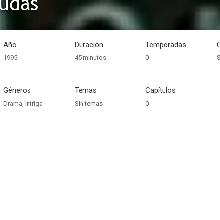
udas
Año
Duración
Temporadas
1995
45 minutos
0
S
Géneros
Temas
Capítulos
Drama
,
Intriga
Sin temas
0