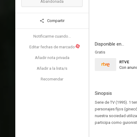
Abandonada
Compartir
Notificarme cuando...
Disponible en...
N
Editar fechas de marcado
Gratis
Añadir nota privada
RTVE
Con anunc
Añadir a la lista/s
Recomendar
Sinopsis
Serie de TV (1995). 1 te
personajes fijos (ginecó
nuestra sociedad utiliz
participa como guionist