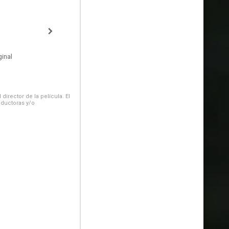
inal
irector de la película. El
oductoras y/o