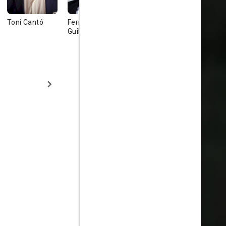
Toni Cantó
Fernando
Candela Peña
Elvira Mín
Guillén Cuervo