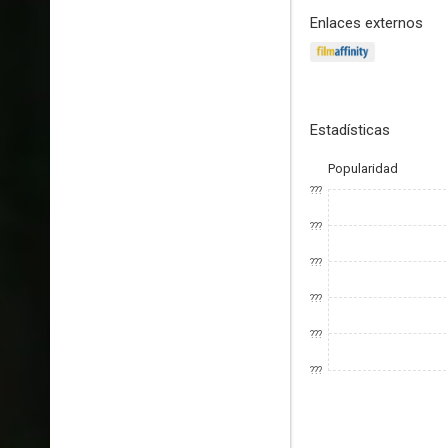
Enlaces externos
Estadísticas
Popularidad
???
???
???
???
???
???