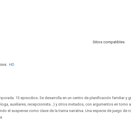
Sitios compatibles
ios:
HD
mporada. 13 episodios. Se desarrolla en un centro de planificación familiar y g
loga, auxiliares, recepcionista...) y otros invitados, con argumentos en torno
ando el suspense como clave de la trama narrativa. Una especie de juego de rol
a.