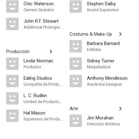
Chic Waterson
Stephen Dalby
Camera Operator
Sound Supervisor
John R.F. Stewart
Additional Photography
Costume & Make-Up
Barbara Barnard
Estilista
Producción
Leslie Norman
Sidney Turner
Productor
Maquilladora
Ealing Studios
Anthony Mendleson
Compañía de Produccion
Wardrobe Designer
L. C. Rudkin
Unidad de Producción
Arte
Hal Mason
Jim Morahan
Supervisor de Producción
Dirección Artística