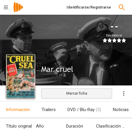
Identificarse/Registrarse
--
Sin valorar
Mar cruel
Marcar ficha
Estrenada
Información
Trailers
DVD / Blu-Ray
(3)
Noticias
Título original
Año
Duración
Clasificación por edades