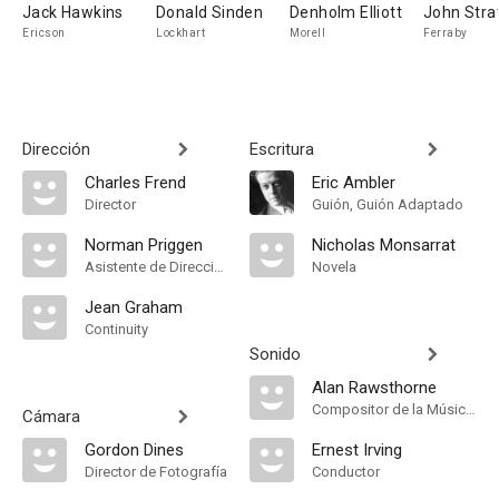
Jack Hawkins
Donald Sinden
Denholm Elliott
John Stra
Ericson
Lockhart
Morell
Ferraby
Dirección
Escritura
Charles Frend
Eric Ambler
Director
Guión, Guión Adaptado
Norman Priggen
Nicholas Monsarrat
Asistente de Dirección
Novela
Jean Graham
Continuity
Sonido
Alan Rawsthorne
Compositor de la Música Original, Música
Cámara
Gordon Dines
Ernest Irving
Director de Fotografía
Conductor