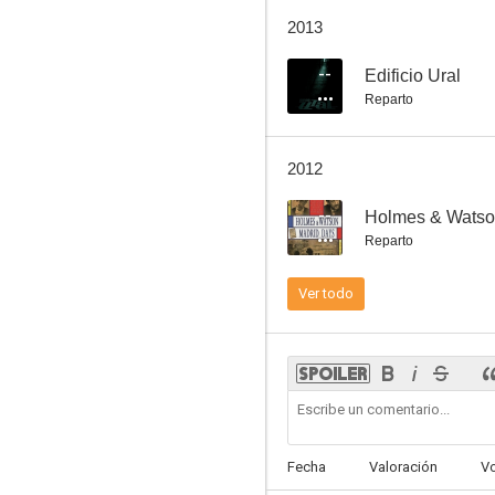
Tiovivo c. 1950
2013
--
--
Edificio Ural
Reparto
2012
--
Holmes & Watso
Reparto
Percusión
Ver todo
Fecha
Valoración
V