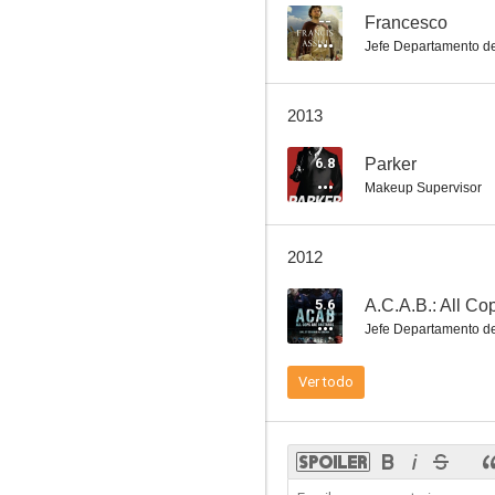
--
Francesco
Jefe Departamento de
Chicago en rojo
2013
7.6
6.8
Parker
Makeup Supervisor
2012
5.6
A.C.A.B.: All Co
Jefe Departamento de
El príncipe de las mareas
Ver todo
7.3