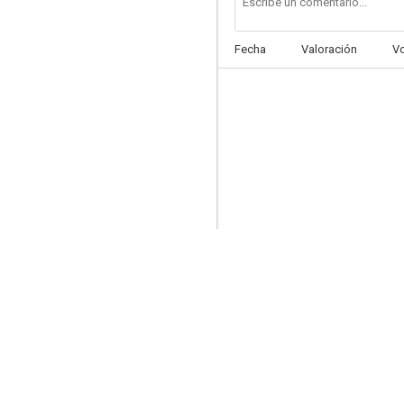
Fecha
Valoración
V
Todos los hombres del rey
7.1
Tristán e Isolda
6.8