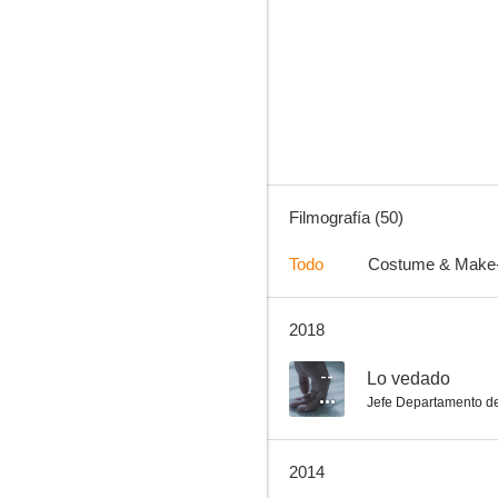
Paseando a Miss Daisy
5.6
Filmografía (50)
Todo
Costume & Make
2018
El americano
8.0
--
Lo vedado
Jefe Departamento de
2014