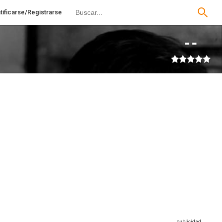
tificarse/Registrarse
--