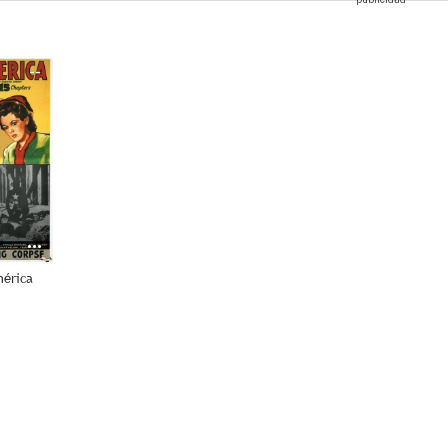
--
mérica