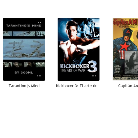
--
--
Tarantino|s Mind
Kickboxer 3: El arte de la guerra
Capitán A