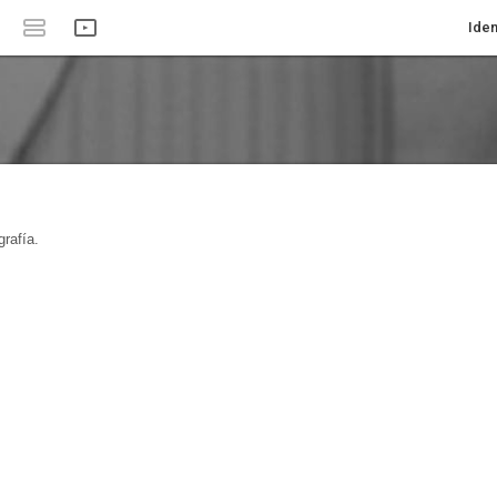
Iden
rafía.