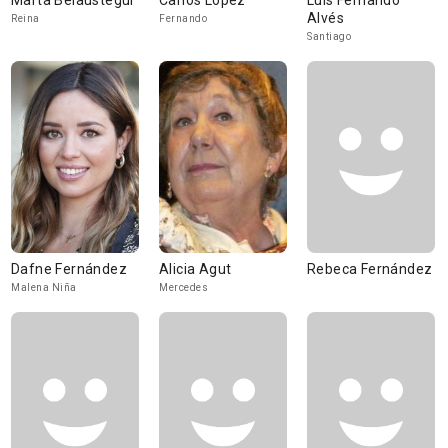
Marta Belaustegui
Carlos López
Luis Fernando
Alvés
Reina
Fernando
Santiago
Dafne Fernández
Alicia Agut
Rebeca Fernández
Malena Niña
Mercedes