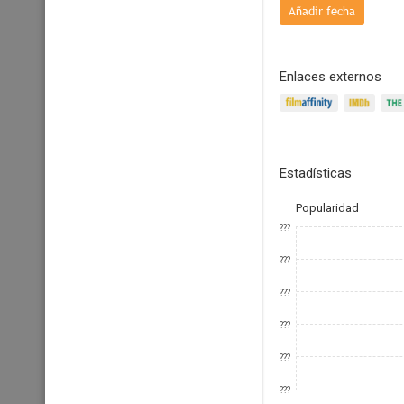
Añadir fecha
Enlaces externos
Estadísticas
Popularidad
???
???
???
???
???
???