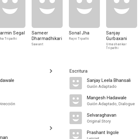
armin Segal
Sameer
Sonal Jha
Sanjay
Dharmadhikari
Gurbaxani
ha Tripathi
Rajni Trpathi
Sawant
Umashankar
Tripathi
Escritura
dawale
Sanjay Leela Bhansali
Guión Adaptado
Mangesh Hadawale
Dirección
Guión Adaptado, Dialogue
Selvaraghavan
Original Story
Prashant Ingole
uman
Lyricist