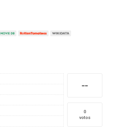
--
0
votos