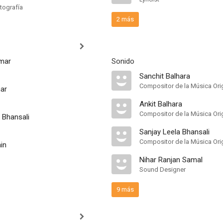
tografía
2 más
mar
Sonido
Sanchit Balhara
Compositor de la Música Orig
ar
Ankit Balhara
Compositor de la Música Orig
 Bhansali
Sanjay Leela Bhansali
Compositor de la Música Orig
in
Nihar Ranjan Samal
Sound Designer
9 más