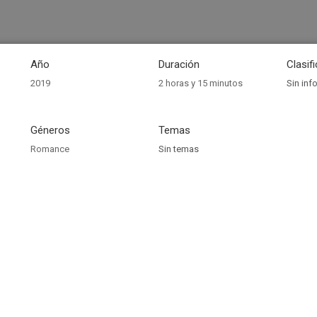
Año
Duración
Clasif
2019
2 horas y 15 minutos
Sin inf
Géneros
Temas
Romance
Sin temas