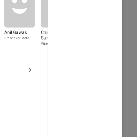
Anil Gawas
Chinmayee
Sunil Tawde
Ishwak Sin
Surve
Prabhakar More
Mr. Bhonsle
Aditya
Vijaya More