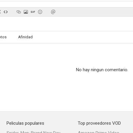
Los ángeles del asfalto
Siempre feliz
Shamel
otos
Afinidad
--
--
No hay ningun comentario.
El arte de pensar negativamente
Marias menn
Love Me To
Peliculas populares
Top proveedores VOD