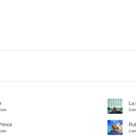
En busca del Palacio Dorado
Amor sin wifi
La isla de 
--
--
Rufus, la serpiente que no sabía nadar
Bikechess
The Fort
--
--
r
5.3
La 
cion
Com
Prince
--
Ruf
cion
Com