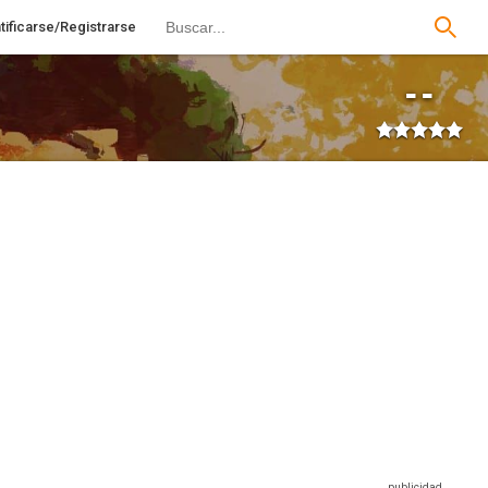
tificarse/Registrarse
--