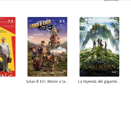
7.3
6.5
6.2
g
Solan & Eri: Misión a la Luna
La leyenda del gigante de la montaña
5.3
5.1
5.0