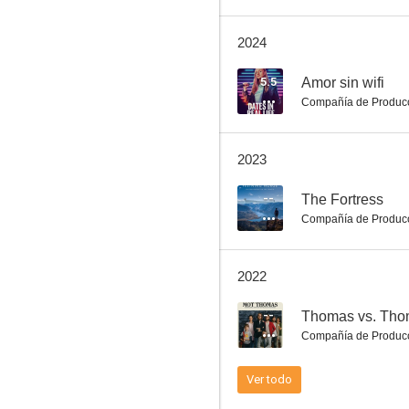
2024
Diana's Wedding
5.5
Amor sin wifi
Compañía de Produc
--
2023
--
The Fortress
Compañía de Produc
2022
Solan og Ludvig: Herfra til Flåklypa
--
Thomas vs. Thoma
--
Compañía de Produc
Ver todo