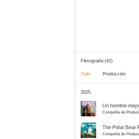
La travesía
--
Filmografía (42)
Todo
Producción
2025
The Polar Bear Prince
--
8.5
Un hombre mejo
Compañía de Produc
--
The Polar Bear 
Compañía de Produc