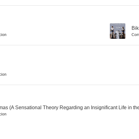
Sonja: The White Swan
Harajuku
Gutten er 
--
Bi
cion
Com
--
--
cion
Staying Alive
One Night in Oslo
s (A Sensational Theory Regarding an Insignificant Life in the
--
--
cion