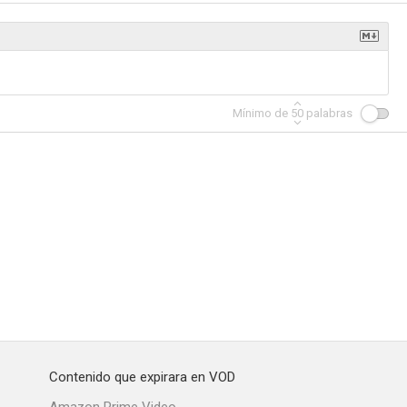
ess
The Last Joint Venture
Svein, la rata y el misterio del ovni
Mínimo de
50
palabras
--
--
--
morrow
Mother's Elling
Jonny Vang
Contenido que expirara en VOD