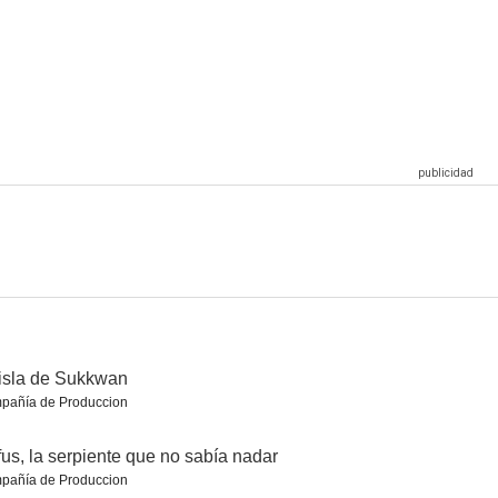
Sukkwan
La señorita Julia
Homesick
--
--
--
ress
Thomas vs. Thomas (A Sensational Theory Regarding an Insignificant Life in the Multiverse)
Ine skal ikke på Tinder
--
--
--
isla de Sukkwan
pañía de Produccion
us, la serpiente que no sabía nadar
pañía de Produccion