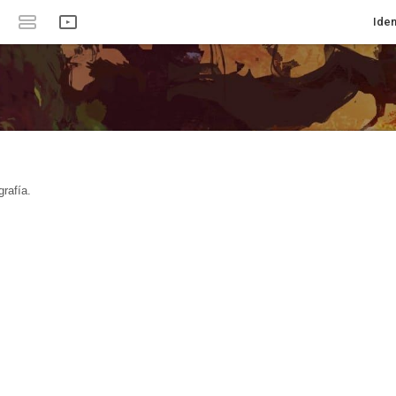
Iden
rafía.