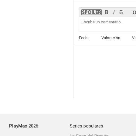
People in the Sun
Fecha
Valoración
V
--
Svein y la rata
PlayMax
2026
Series populares