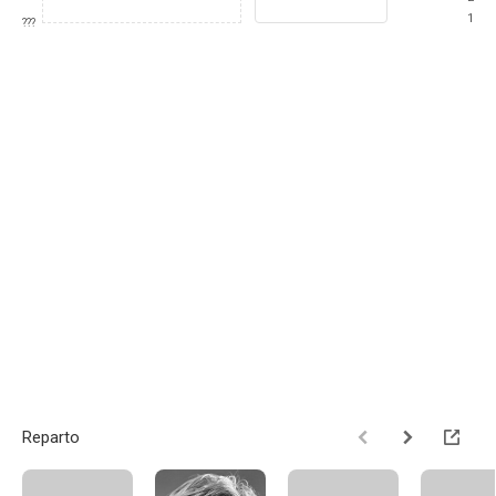
1
???
Reparto