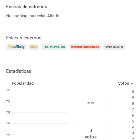
Fechas de estrenos
No hay ninguna fecha.
Añadir
Enlaces externos
Estadísticas
Popularidad
Votos
???
10
9
--
???
8
7
???
6
5
???
4
0
3
???
votos
2