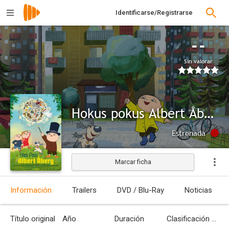
Identificarse/Registrarse
--
Sin valorar
Hokus pokus Albert Åberg
Estrenada
Marcar ficha
Información
Trailers
DVD / Blu-Ray
Noticias
Título original
Año
Duración
Clasificación por edades