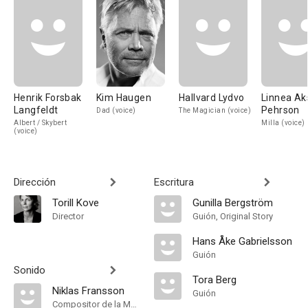
Henrik Forsbak
Kim Haugen
Hallvard Lydvo
Linnea Ak
Langfeldt
Pehrson
Dad (voice)
The Magician (voice)
Albert / Skybert
Milla (voice)
(voice)
Dirección
Escritura
Torill Kove
Gunilla Bergström
Director
Guión, Original Story
Hans Åke Gabrielsson
Guión
Sonido
Tora Berg
Niklas Fransson
Guión
Compositor de la Música Original