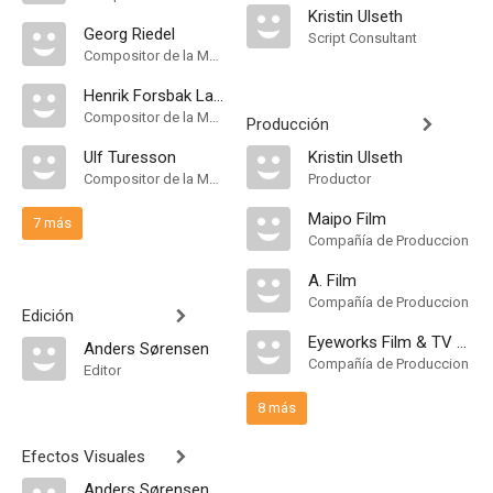
Kristin Ulseth
Georg Riedel
Script Consultant
Compositor de la Música Original
Henrik Forsbak Langfeldt
Compositor de la Música Original
Producción
Ulf Turesson
Kristin Ulseth
Compositor de la Música Original
Productor
Maipo Film
7 más
Compañía de Produccion
A. Film
Compañía de Produccion
Edición
Eyeworks Film & TV Drama
Anders Sørensen
Compañía de Produccion
Editor
8 más
Efectos Visuales
Anders Sørensen