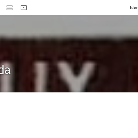
Iden
da