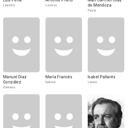
Luis Peña
Antonio Prieto
Mari Carmen Díaz
de Mendoza
Leandro
Lorenzo
Paula
Manuel Díaz
María Francés
Isabel Pallarés
González
Sabina
Leonor
Dámaso