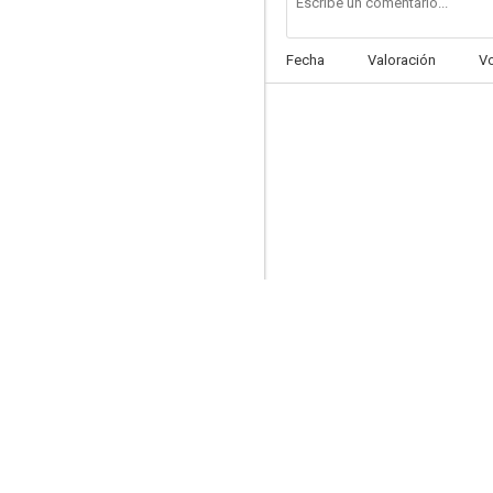
Fecha
Valoración
V
La boda
--
Rififí en la ciudad
--