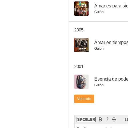
7.8
Amar es para si
Guión
Suspendido en sinvergüenza
2005
--
6.0
Amar en tiempos
Guión
2001
8.0
Esencia de pode
Guión
Platero y yo
Ver todo
--