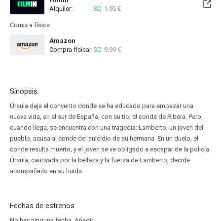
Alquiler:
SD
1.95 €
Disponible hasta el Vie, 14 Ago 2026 (Quedan 7 días)
Compra física
Amazon
Compra física:
SD
9.99 €
Sinopsis
Úrsula deja el convento donde se ha educado para empezar una
nueva vida, en el sur de España, con su tío, el conde de Ribera. Pero,
cuando llega, se encuentra con una tragedia: Lamberto, un joven del
pueblo, acusa al conde del suicidio de su hermana. En un duelo, el
conde resulta muerto, y el joven se ve obligado a escapar de la policía.
Úrsula, cautivada por la belleza y la fuerza de Lamberto, decide
acompañarlo en su huida.
Fechas de estrenos
No hay ninguna fecha.
Añadir