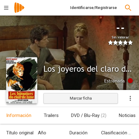
Identificarse/Registrarse
--
Sin valorar
Los joyeros del claro de luna
Estrenada
Marcar ficha
Información
Trailers
DVD / Blu-Ray
(2)
Noticias
Título original
Año
Duración
Clasificación por edades