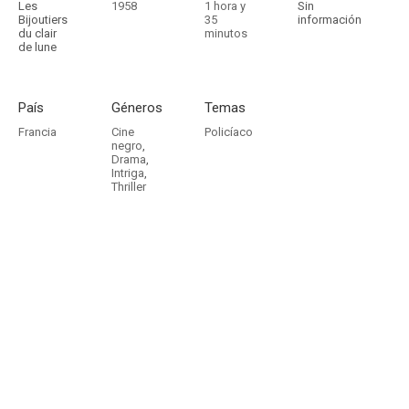
Les
1958
1 hora y
Sin
Bijoutiers
35
información
du clair
minutos
de lune
País
Géneros
Temas
Francia
Cine
Policíaco
negro
,
Drama
,
Intriga
,
Thriller