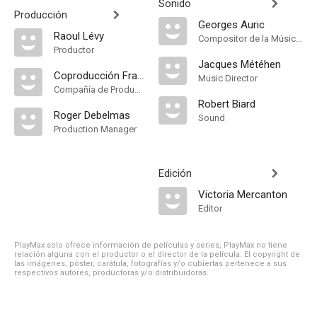
Sonido
Producción
Georges Auric
Raoul Lévy
Compositor de la Música Original
Productor
Jacques Météhen
Coproducción Francia-Italia
Music Director
Compañía de Produccion
Robert Biard
Roger Debelmas
Sound
Production Manager
Edición
Victoria Mercanton
Editor
PlayMax solo ofrece información de películas y series, PlayMax no tiene
relación alguna con el productor o el director de la película. El copyright de
las imágenes, póster, carátula, fotografías y/o cubiertas pertenece a sus
respectivos autores, productoras y/o distribuidoras.