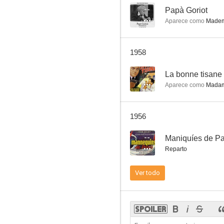
--
Papà Goriot
Aparece como
Mademo
Chéri
1958
--
--
La bonne tisane
Aparece como
Madam
1956
--
Maniquíes de Pa
Reparto
L'homme de Londres
Ver todo
--