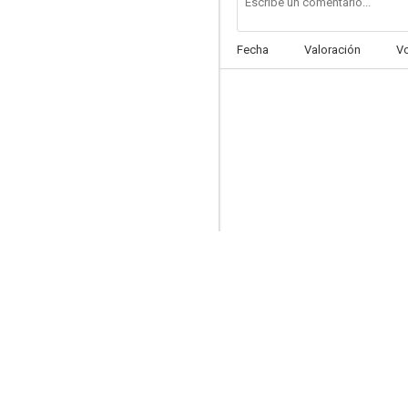
Fecha
Valoración
V
Ángeles de arroyo
--
Le roman d'un jeune homme pauvre