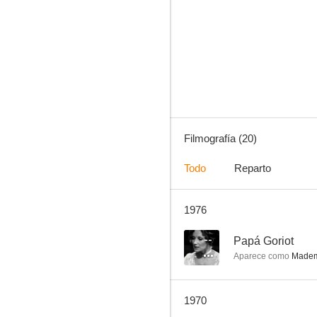
La bonne tisane
--
Filmografía (20)
Todo
Reparto
1976
Mon mari est merveilleux
--
--
Papá Goriot
Aparece como
Mademo
1970