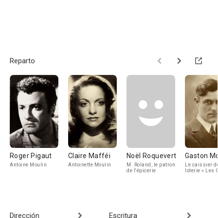
Reparto
Roger Pigaut
Claire Mafféi
Noël Roquevert
Gaston M
Antoine Moulin
Antoinette Moulin
M. Roland, le patron
Le caissier d
de l'épicerie
loterie « Les
cassées »
Dirección
Escritura