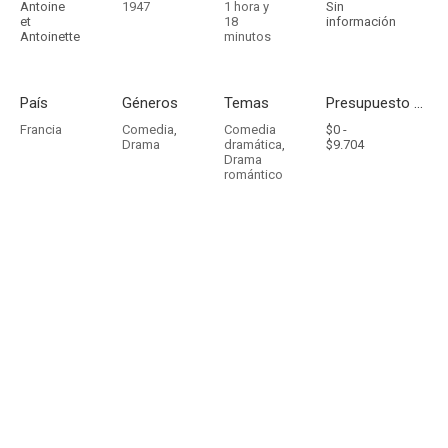
Antoine
1947
1 hora y
Sin
et
18
información
Antoinette
minutos
País
Géneros
Temas
Presupuesto - Ingresos
Francia
Comedia
,
Comedia
$0 -
Drama
dramática
,
$9.704
Drama
romántico