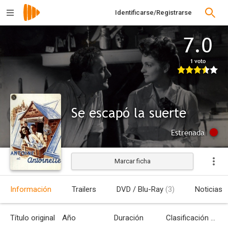
Identificarse/Registrarse
7.0
1 voto
Se escapó la suerte
Estrenada
Marcar ficha
Información
Trailers
DVD / Blu-Ray
(3)
Noticias
Título original
Año
Duración
Clasificación por edades