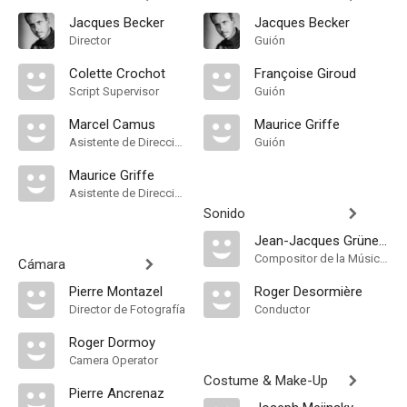
Jacques Becker
Jacques Becker
Director
Guión
Colette Crochot
Françoise Giroud
Script Supervisor
Guión
Marcel Camus
Maurice Griffe
Asistente de Dirección
Guión
Maurice Griffe
Asistente de Dirección
Sonido
Jean-Jacques Grünenwald
Compositor de la Música Original, Música
Cámara
Pierre Montazel
Roger Desormière
Director de Fotografía
Conductor
Roger Dormoy
Camera Operator
Costume & Make-Up
Pierre Ancrenaz