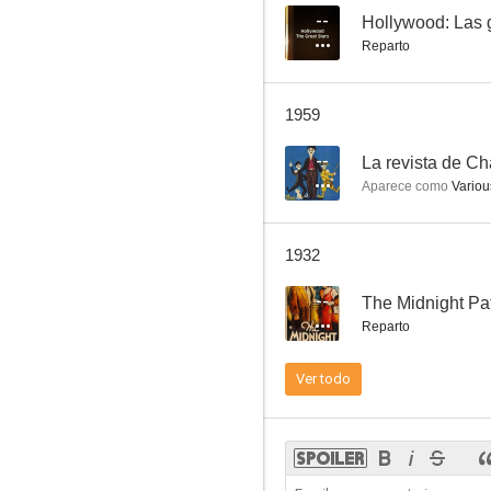
--
Hollywood: Las g
Reparto
Charlot, falso dentista
1959
4.0
--
La revista de Ch
Aparece como
Various
1932
--
The Midnight Pat
Reparto
Vacaciones
Ver todo
4.0