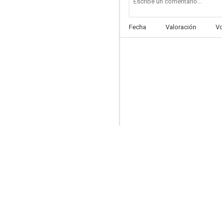
Fecha
Valoración
V
El mazo de Charlot
4.0
Mabel y Charlot en las carreras
--