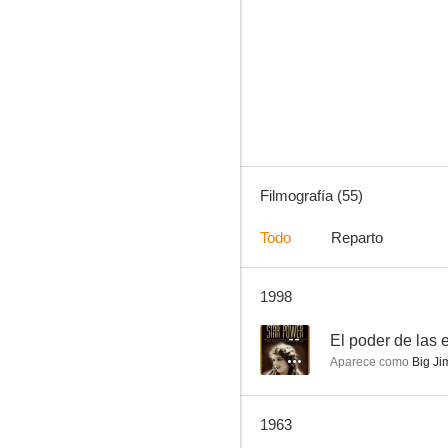
El águila negra
5.0
Filmografía (55)
Todo
Reparto
1998
Charlot, sufragista
5.0
--
El poder de las e
Aparece como
Big Ji
1963