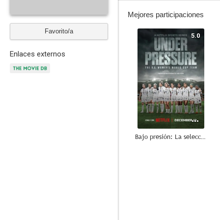
Mejores participaciones
Favorito/a
5.0
Enlaces externos
Bajo presión: La selección femenina de EE.UU. y el Mundial de fútbol