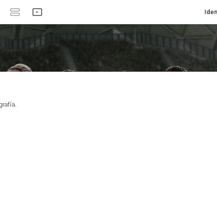
Iden
rafía.