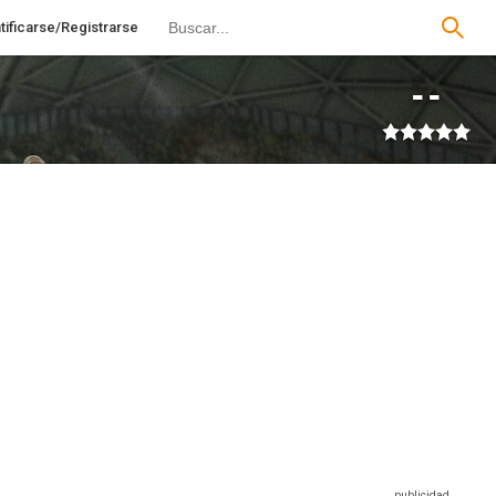
tificarse/Registrarse
--