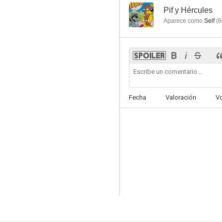
--
Pif y Hércules
Aparece como
Self
(
6
Fecha
Valoración
V