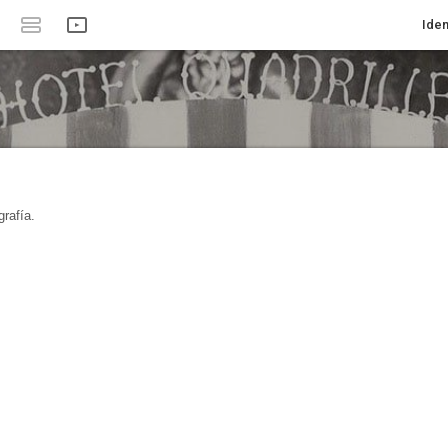
Iden
rafía.