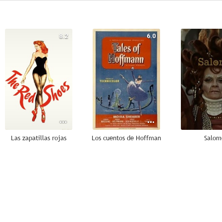
8.2
6.0
Las zapatillas rojas
Los cuentos de Hoffman
Salom
--
--