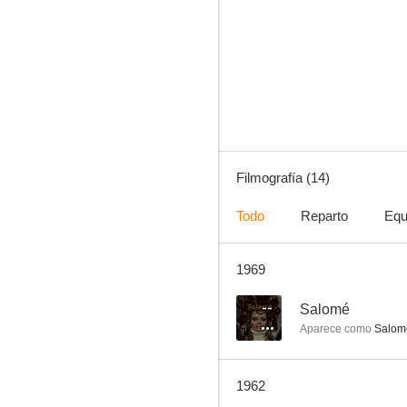
Oh, Rosalinda!
--
Filmografía (14)
Todo
Reparto
Equ
1969
Fandango
--
Salomé
Aparece como
Salom
1962