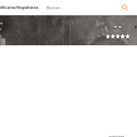
tificarse/Registrarse
--