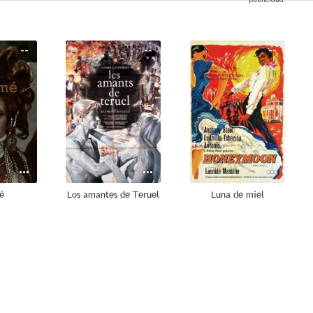
--
--
--
é
Los amantes de Teruel
Luna de miel
--
--
--