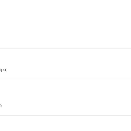
La hija de Mata Hari
Espartaco
Parsif
--
ipo
El espectro del pasado
é