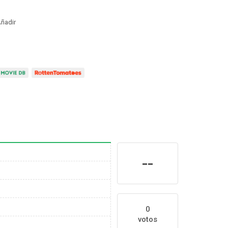
ñadir
--
0
votos