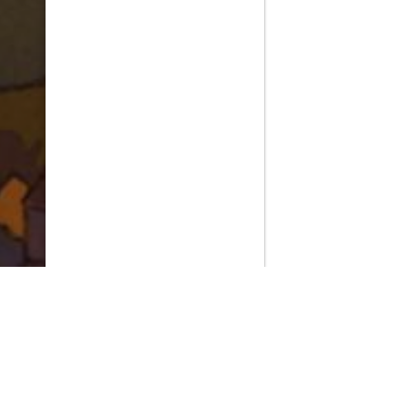
PlayMax
2026
Series populares
La Casa del Dragón
Silo
Stuart no consigue salvar el universo