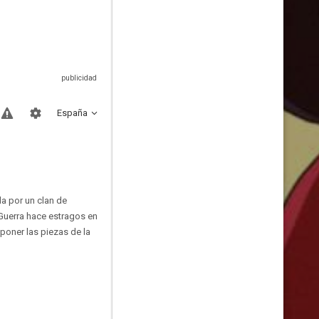
España
da por un clan de
Guerra hace estragos en
poner las piezas de la