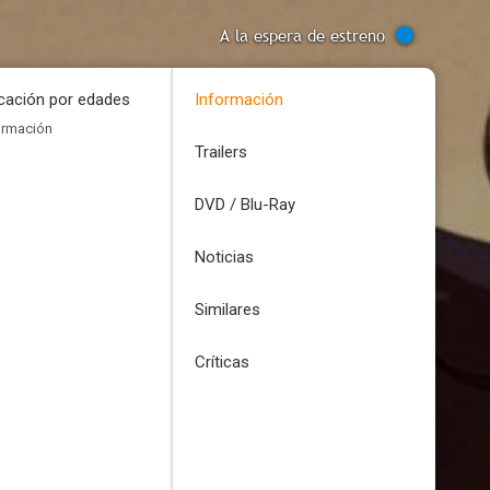
A la espera de estreno
icación por edades
Información
ormación
Trailers
DVD / Blu-Ray
Noticias
Similares
Críticas