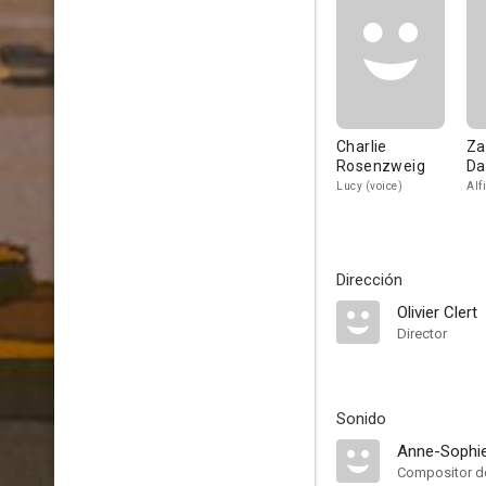
Charlie
Za
Rosenzweig
Da
Lucy (voice)
Alf
Dirección
Olivier Clert
Director
Sonido
Anne-Sophi
Compositor de