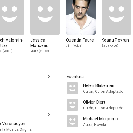
ch Valentin-
Jessica
Quentin Faure
Keanu Peyran
ttas
Monceau
Jim (voice)
Zeb (voice)
ie (voice)
Mary (voice)
Escritura
Helen Blakeman
Guión, Guión Adaptado
Olivier Clert
Guión, Guión Adaptado
Michael Morpurgo
e Versnaeyen
Autor, Novela
 la Música Original