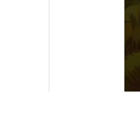
Contenido que expirara en VOD
Amazon Prime Video
Netflix
Filmin