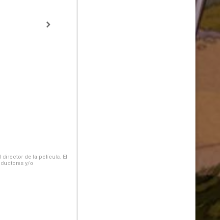
irector de la película. El
oductoras y/o