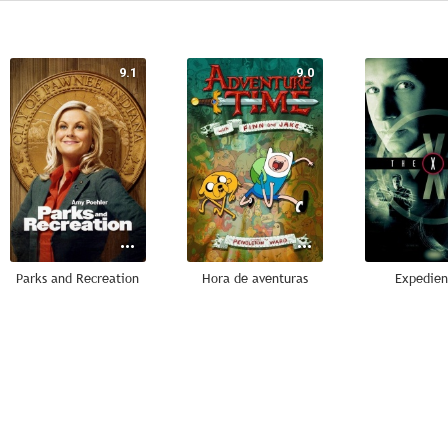
9.1
9.0
Parks and Recreation
Hora de aventuras
Expedien
8.7
8.5