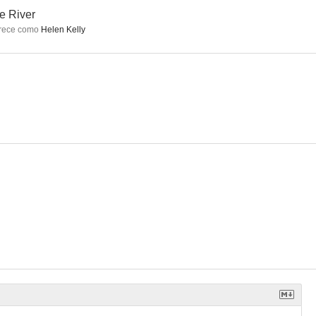
e River
rece como
Helen Kelly
e Lake
Las Tortugas Ninja
EuroTrip
8.0
8.0
7.6
Murder
Los Simpson (Cortometrajes de El Show de Tracey Ullman)
Saturday Night Live
7.0
7.0
6.9