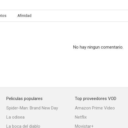
otos
Afinidad
Dame un respiro
Spartacus: House of Ashur
Never Loo
6.3
6.2
No hay ningun comentario.
Peliculas populares
Top proveedores VOD
Liga de la Justicia: La nueva frontera
La noche del fin de los tiempos
Spider-Man: Brand New Day
Amazon Prime Video
5.4
5.2
La odisea
Netflix
La boca del diablo
Movistar+