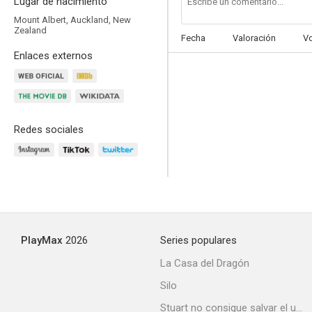
Lugar de nacimiento
Mount Albert, Auckland, New
Zealand
Fecha
Valoración
V
Enlaces externos
Ginger Snaps
6.6
Redes sociales
PlayMax
2026
Series populares
Dragonlance: Dragons of Autumn Twilight
La Casa del Dragón
5.7
Silo
Stuart no consigue salvar el universo