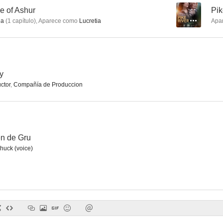
e of Ashur
--
Pik
ia
(
1
capítulo
)
,
Aparece como
Lucretia
Apa
Spider-Man
Minions: El origen de Gru
Top of th
9.0
8.4
y
ctor
,
Compañía de Produccion
en de Gru
uck (voice)
RuPaul: Reinas del drag: Cangurolandia
Los Conchords
My Life Is 
7.1
7.0