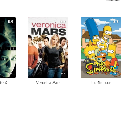
8.9
8.8
8.8
te X
Veronica Mars
Los Simpson
8.5
8.4
8.4