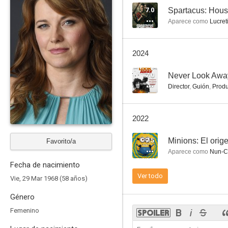
7.0
Spartacus: Hous
Aparece como
Lucret
Salem
2024
5.9
7.0
Never Look Awa
Director
,
Guión
,
Produ
2022
7.5
Minions: El orig
Favorito/a
Aparece como
Nun-Ch
Fecha de nacimiento
Más allá de los sueños
Ver todo
Vie, 29 Mar 1968 (58 años)
7.2
Género
Femenino