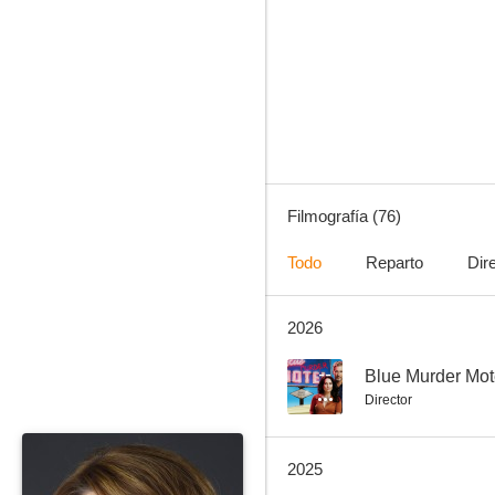
Larry David (Curb Your Enthusiasm)
8.4
Filmografía (76)
Todo
Reparto
Dir
2026
Galáctica: Estrella de Combate
7.7
--
Blue Murder Mot
Director
2025