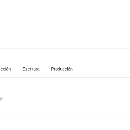
The L Word
Xena, la princesa guerrera
Último a
8.3
8.1
ección
Escritura
Producción
Marvel, Agentes de SHIELD
Padre Made in USA
Dos hombres
7.6
7.5
el