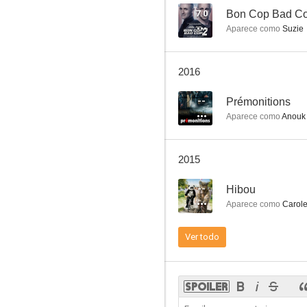
7.0
Bon Cop Bad Co
Aparece como
Suzie
Mont Foster
2016
--
--
Prémonitions
Aparece como
Anouk
2015
--
Hibou
Aparece como
Carol
Le démantèlement (The Dismantlement)
Ver todo
--