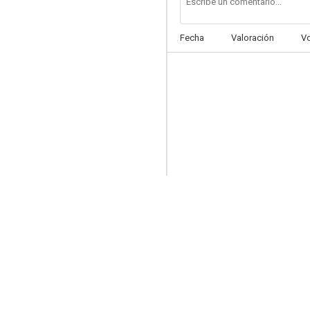
Fecha
Valoración
V
How My Mother Gave Birth to Me During Menopause
--
Tarzán: Las aventuras épicas
--