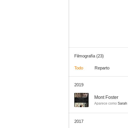
Caza al terrorista
6.8
Filmografía (23)
Todo
Reparto
2019
Mumford. Algo va a cambiar tu vida
--
--
Mont Foster
Aparece como
Sarah
2017