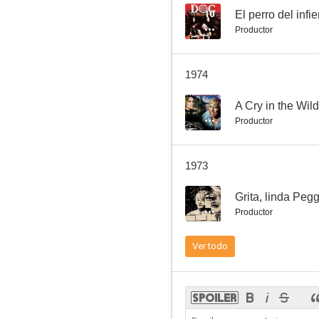
10
El perro del infi
Productor
Grita, linda Peggy
1974
--
--
A Cry in the Wil
Productor
1973
--
Grita, linda Peg
Productor
The Unknown
Ver todo
--