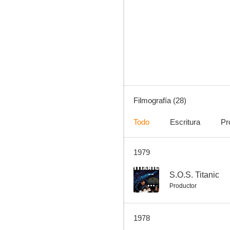
Cuero crudo
5.8
Filmografía (28)
Todo
Escritura
Pr
1979
Caza implacable
--
--
S.O.S. Titanic
Productor
1978