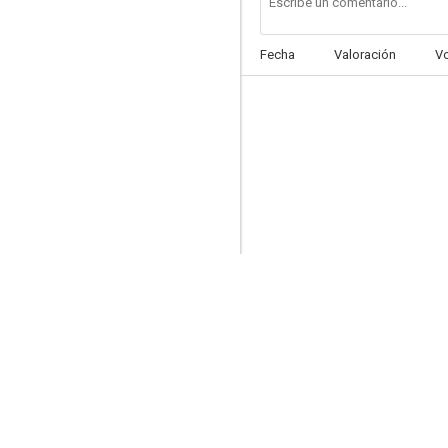
Fecha
Valoración
V
Juke Box Rhythm
--
Egypt by Three
--