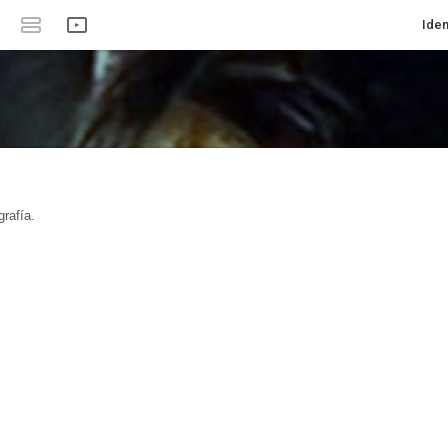
Iden
rafía.