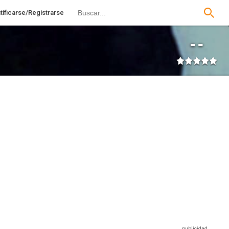
tificarse/Registrarse
--