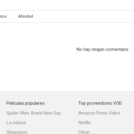
otos
Afinidad
My Father, My Mother
La Raulito en libertad
Una noche em
--
--
No hay ningun comentario.
Peliculas populares
Top proveedores VOD
Beatriz
La venganza de la momia
Un par de zapa
Spider-Man: Brand New Day
Amazon Prime Video
La odisea
Netflix
Obsession
Filmin