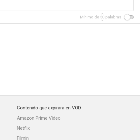
Mínimo de
50
palabras
barazosa
La playa vacía
La noche de los cien pájaros
--
--
Contenido que expirara en VOD
tos del 32
Saladino
Amazon Prime Video
Netflix
Filmin