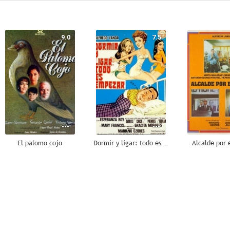
9.0
7.5
El palomo cojo
Dormir y ligar: todo es empezar
Alcalde por 
6.5
6.4