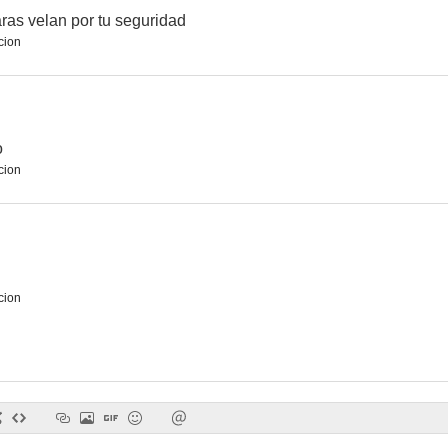
ras velan por tu seguridad
cion
La sal de la vida
Mar de luna
--
--
o
cion
cion
Vértigo en la pista
¡Qué verde era mi duque!
Fabricantes d
--
--