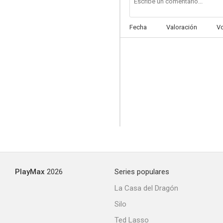
Fecha
Valoración
V
Cara al sol que más calienta
--
PlayMax
2026
Series populares
Tu dios y mi infierno
La Casa del Dragón
Silo
Ted Lasso