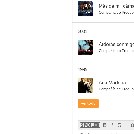
4.0
Más de mil cáma
Compañía de Produc
Ada Madrina
2001
--
--
Arderás conmig
Compañía de Produc
1999
--
Ada Madrina
Compañía de Produc
Buitres sobre la ciudad
Ver todo
--