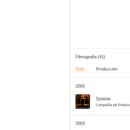
Ellas los prefieren... locas
5.5
Filmografía (41)
Todo
Producción
2005
Los pecados de una chica casi decente
--
--
Somne
Compañía de Produc
2003