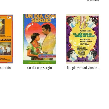
7.0
7.0
7.0
elección
Un día con Sergio
Tío, ¿de verdad vienen de París?
5.8
5.8
5.7