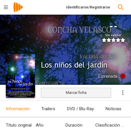
Identificarse/Registrarse
--
Sin valorar
Los niños del jardín
Estrenada
Marcar ficha
Información
Trailers
DVD / Blu-Ray
Noticias
Título original
Año
Duración
Clasificación por edades