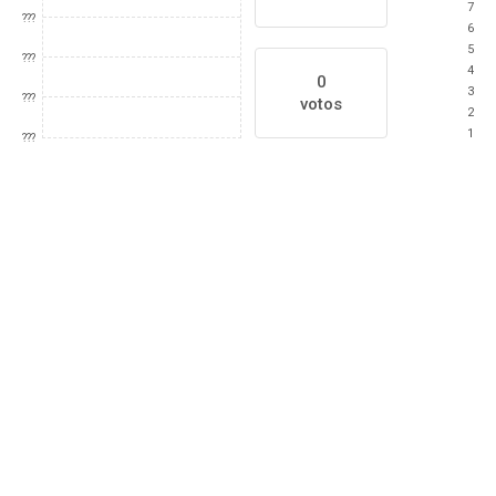
7
???
6
5
???
4
0
3
???
votos
2
1
???