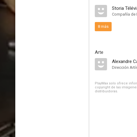
Storia Télév
Compañía de 
8 más
Arte
Alexandre Ca
Dirección Artí
PlayMax solo ofrece inform
copyright de las imágenes
distribuidoras.