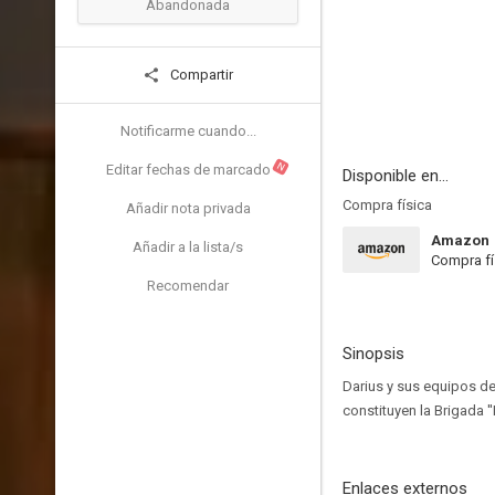
Abandonada
Compartir
Notificarme cuando...
N
Editar fechas de marcado
Disponible en...
Compra física
Añadir nota privada
Amazon
Añadir a la lista/s
Compra fí
Recomendar
Sinopsis
Darius y sus equipos de
constituyen la Brigada '
Enlaces externos