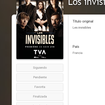
Los invis
Título original
Les invisibles
País
Francia
Siguiendo
Pendiente
Favorita
Finalizada