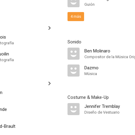
Guión
4 más
bois
Sonido
tografía
Ben Molinaro
oilin
Compositor de la Música Orig
tografía
Dazmo
Música
in
Costume & Make-Up
Jennifer Tremblay
onde
Diseño de Vestuario
d-Brault