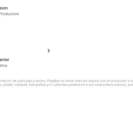
ision
Produccion
rrier
stica
ación de películas y series, PlayMax no tiene relación alguna con el productor o el d
, póster, carátula, fotografías y/o cubiertas pertenece a sus respectivos autores, pr