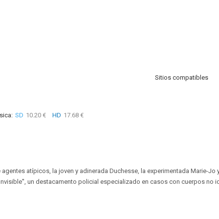
Sitios compatibles
sica:
SD
10.20 €
HD
17.68 €
 agentes atípicos, la joven y adinerada Duchesse, la experimentada Marie-Jo 
'Invisible'', un destacamento policial especializado en casos con cuerpos no i