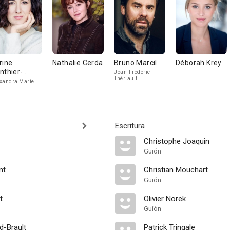
rine
Nathalie Cerda
Bruno Marcil
Déborah Krey
nthier-
Jean-Frédéric
Thériault
yndman
xandra Martel
Escritura
Christophe Joaquin
Guión
nt
Christian Mouchart
Guión
t
Olivier Norek
Guión
d-Brault
Patrick Tringale