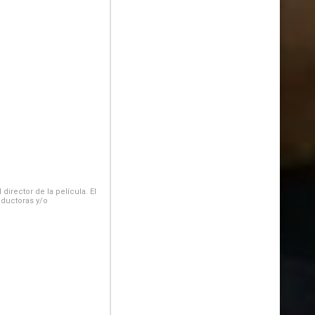
irector de la película. El
oductoras y/o