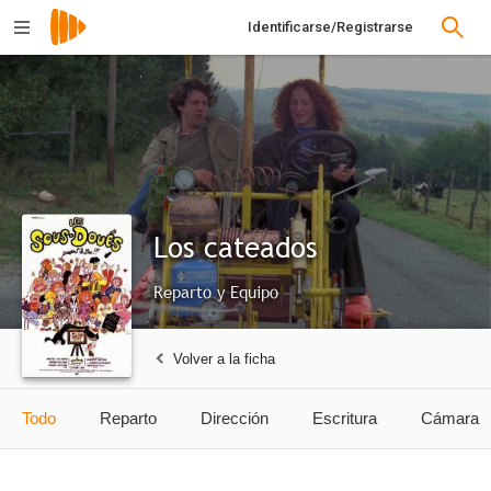
Identificarse/Registrarse
Los cateados
Reparto y Equipo
Volver a la ficha
Todo
Reparto
Dirección
Escritura
Cámara