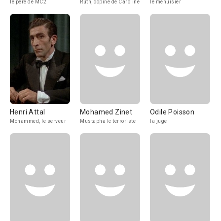
le père de MC2
Ruth, copine de Caroline
le menuisier
Henri Attal
Mohamed Zinet
Odile Poisson
Mohammed, le serveur
Mustapha le terroriste
la juge