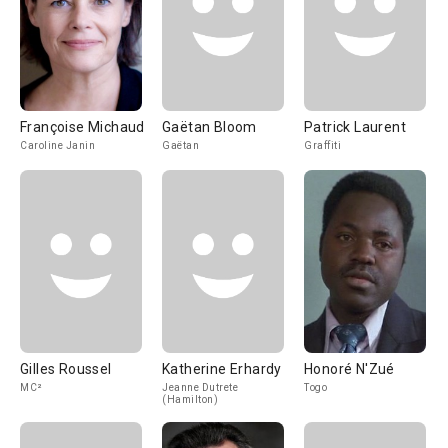
Françoise Michaud
Gaëtan Bloom
Patrick Laurent
Caroline Janin
Gaëtan
Graffiti
Gilles Roussel
Katherine Erhardy
Honoré N'Zué
MC²
Jeanne Dutrete
Togo
(Hamilton)