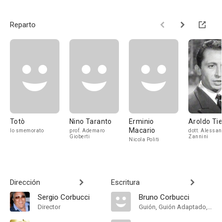
Reparto
Totò
Nino Taranto
Erminio
Aroldo Tie
Macario
lo smemorato
prof. Ademaro
dott. Alessa
Gioberti
Zannini
Nicola Politi
Dirección
Escritura
Sergio Corbucci
Bruno Corbucci
Director
Guión, Guión Adaptado, Historia