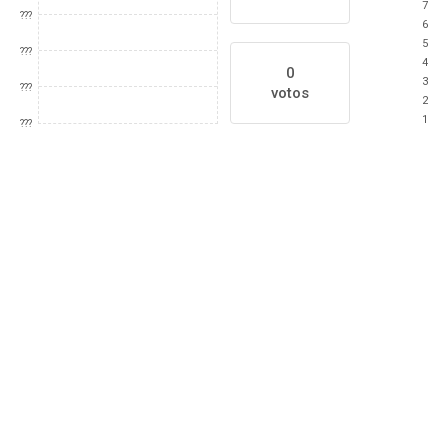
7
???
6
5
???
4
0
3
???
votos
2
1
???