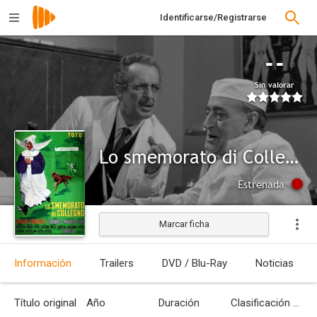
Identificarse/Registrarse
--
Sin valorar
Lo smemorato di Collegno
Estrenada
Marcar ficha
Información
Trailers
DVD / Blu-Ray
Noticias
Título original
Año
Duración
Clasificación por edades