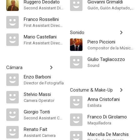
Ruggero Deodato
Giovanni Grimaldi
Second Assistant Director
Guión, Guión Adaptado, Historia
Franco Rossellini
First Assistant Director
Sonido
Mario Castellani
Piero Piccioni
First Assistant Director
Compositor de la Música Original, Conductor
Giulio Tagliacozzo
Sound
Cámara
Enzo Barboni
Director de Fotografía
Costume & Make-Up
Stelvio Massi
Anna Cristofani
Camera Operator
Estilista
Giorgio Tonti
Franco Di Girolamo
Second Assistant Camera
Maquilladora
Renato Fait
Marcella De Marchis
Assistant Camera