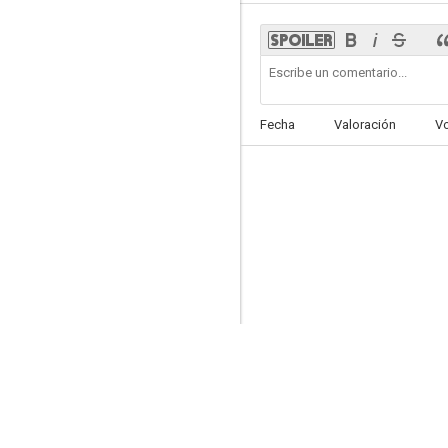
Los héroes del Oeste
Fecha
Valoración
V
--
Saúl y David
--