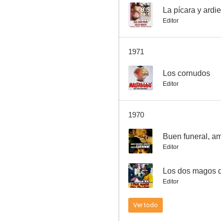
8.5
La pícara y ardi
Editor
I barbieri di Sicilia
1971
--
--
Los cornudos
Editor
1970
--
Editor
I due figli di Ringo
--
Los dos magos d
--
Editor
Ver todo