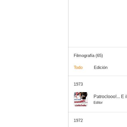
Consolar a la viuda italiana
--
Filmografía (65)
Todo
Edición
1973
Buen funeral, amigos... paga Sartana
--
--
Editor
1972