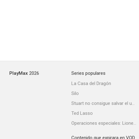
Nápoles millonaria
--
PlayMax
2026
Series populares
La Casa del Dragón
Silo
Totó el matador
Stuart no consigue salvar el universo
Ted Lasso
Operaciones especiales: Lioness
Contenido que expirara en VOD