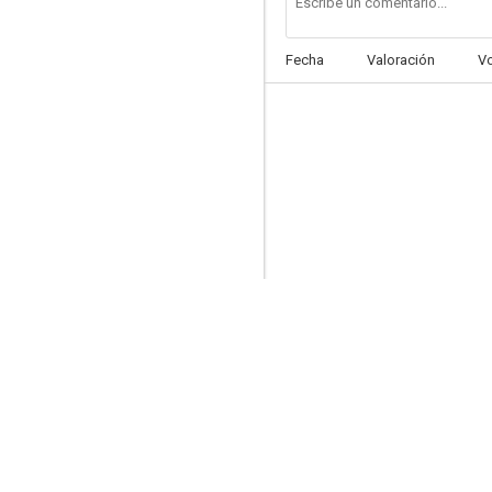
Fecha
Valoración
V
Ab morgen sind wir reich und ehrlich
--
Los cornudos
--