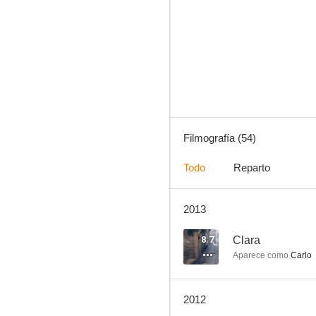
Hércules en el centro de la Tierra
2.8
Filmografía (54)
Todo
Reparto
2013
Los hijos del día y de la noche
--
8.7
Clara
Aparece como
Carlo
2012