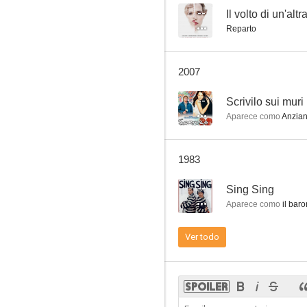
--
Il volto di un'altr
Reparto
Il volto di un'altra
2007
--
--
Scrivilo sui muri
Aparece como
Anzia
1983
--
Sing Sing
Aparece como
il baro
'Biba', ya tenemos barco
Ver todo
--